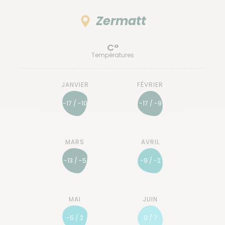
Zermatt
C°
Températures
-17 / -10
-17 / -9
-13 / -5
-9 / -2
-5 / 2
0 / 7