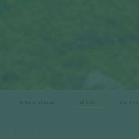
Infos pratiques
Climat
Les inc
Accueil