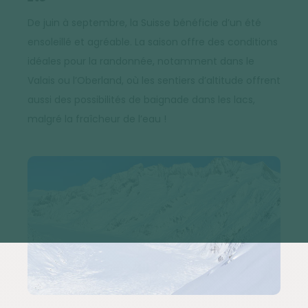
De juin à septembre, la Suisse bénéficie d’un été
ensoleillé et agréable. La saison offre des conditions
idéales pour la randonnée, notamment dans le
Valais ou l’Oberland, où les sentiers d’altitude offrent
aussi des possibilités de baignade dans les lacs,
malgré la fraîcheur de l’eau !