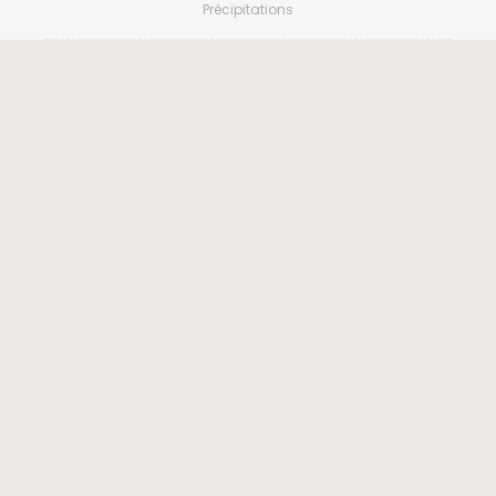
Précipitations
100
87
101
154
188
183