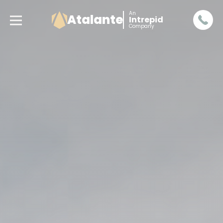
An
Atalante
Intrepid
Company