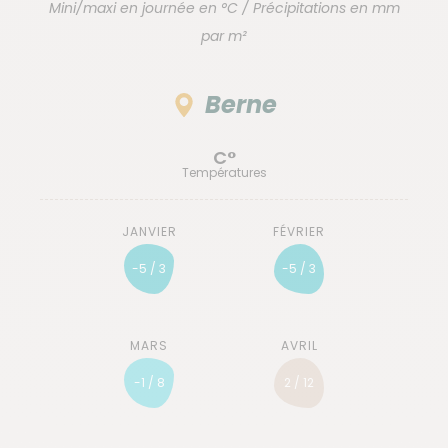
Mini/maxi en journée en °C / Précipitations en mm
par m²
Berne
C°
Températures
-5 / 3
-5 / 3
-1 / 8
2 / 12