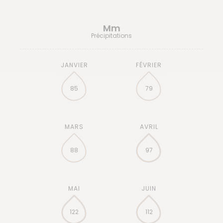
Mm
Précipitations
85
79
88
97
122
112