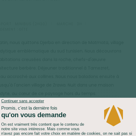
PORT :
MINIBUS (2H30)
MARCHE :
3H
GEMENT :
GÎTE
tin, nous quittons Djerba en direction de Matmata, village
odytique emblématique du sud tunisien. Nous découvrons
abitations creusées dans la roche, chefs-d'œuvre
hitecture berbère. Déjeuner traditionnel à Tamezret,
u accroché aux collines. Nous nous baladons ensuite à
jusqu'à l'ancien village de Zrawa. Nuit dans une maison
odyte, au cœur de ce paysage hors du temps.
PORT :
4X4 (1H)
MARCHE :
4H
HÉBERGEMENT :
BIVOUAC
 un petit-déjeuner traditionnel, nous prenons la route pour