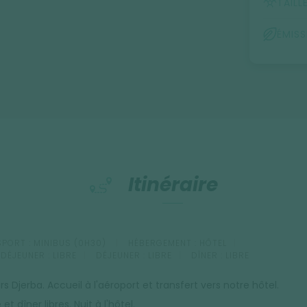
TAILL
ÉMIS
Itinéraire
PORT :
MINIBUS (0H30)
HÉBERGEMENT :
HÔTEL
-DÉJEUNER :
LIBRE
DÉJEUNER :
LIBRE
DÎNER :
LIBRE
rs Djerba. Accueil à l'aéroport et transfert vers notre hôtel.
 et dîner libres. Nuit à l'hôtel.