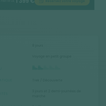
1 399 €
Réservez votre voyage
 PARTIR DE
E
8 jours
Voyage en petit groupe
U
ATIQUE
Trek / Découverte
3 jours et 2 demi-journées de
ITÉS
marche