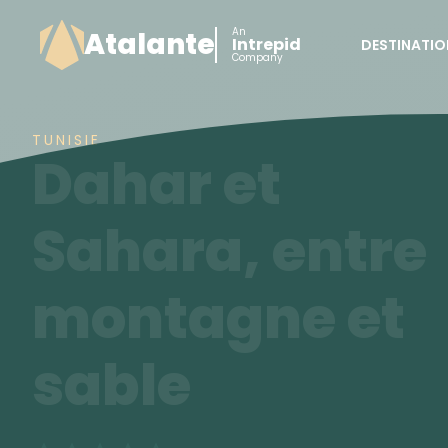
An
Atalante
Intrepid
DESTINATIO
Company
TUNISIE
Dahar et
Sahara, entre
montagne et
sable