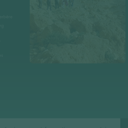
berbère
rg
s
es