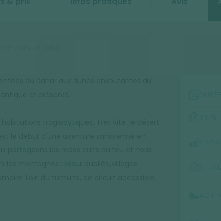
s & prix
Infos pratiques
Avis
À
 montagne et sable
identées du Dahar aux dunes envoutantes du
hentique et préservé.
DURÉ
TYPE
abitations troglodytiques. Très vite, le désert
'est le début d'une aventure saharienne en
NIVEA
ous partageons les repas cuits au feu et nous
 les montagnes : ksour oubliés, villages
THÉM
émoire. Loin du tumulte, ce circuit accessible,
ACTIV