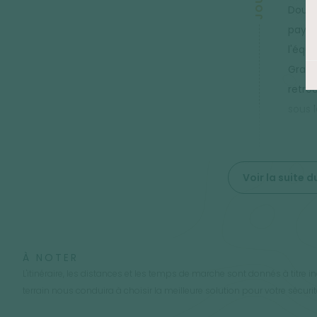
Douz,
paysa
l'équ
Grand
retro
sous l
Voir la suite
À NOTER
L'itinéraire, les distances et les temps de marche sont donnés à titre 
terrain nous conduira à choisir la meilleure solution pour votre sécurit