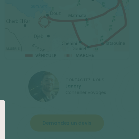
CONTACTEZ-NOUS
Landry
Conseiller voyages
Demandez un devis