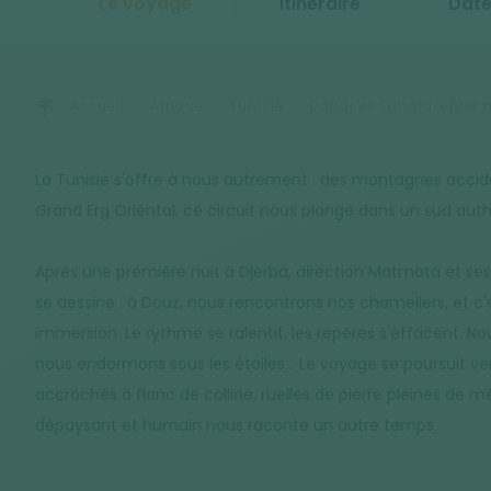
Le voyage
Itinéraire
Date
Accueil
Afrique
Tunisie
Dahar et Sahara, entre
La Tunisie s'offre à nous autrement : des montagnes acc
Grand Erg Oriental, ce circuit nous plonge dans un sud aut
Après une première nuit à Djerba, direction Matmata et ses h
se dessine : à Douz, nous rencontrons nos chameliers, et c
immersion. Le rythme se ralentit, les repères s'effacent. N
nous endormons sous les étoiles… Le voyage se poursuit vers
accrochés à flanc de colline, ruelles de pierre pleines de m
dépaysant et humain nous raconte un autre temps.