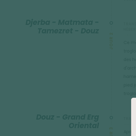
Djerba - Matmata -
TRANS
Tamezret - Douz
HÉBER
JOUR 2
Ce ma
trogl
des h
d'arc
hamea
pied 
trogl
Douz - Grand Erg
TRANS
Oriental
JOUR 3
Après