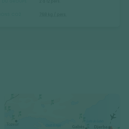
E DU GROUPE
2 à 12 pers.
SIONS CO2
768 kg / pers.