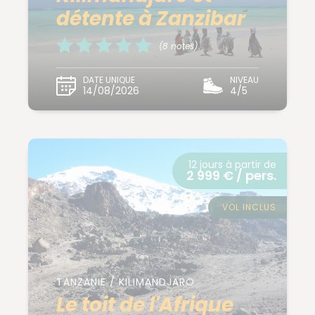
détente à Zanzibar
(8 notes)
DATE UNIQUE
NIVEAU
14/08/2026
4/5
12 jours à partir de
2 999 € / pers.
VOL INCLUS
TANZANIE / KILIMANDJARO
Le toit de l'Afrique