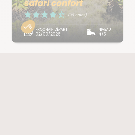
safari confort
(36 notes)
PROCHAIN DÉPART
NIVEAU
02/09/2026
4/5
10 jours à partir de
1 489 € / pers.
SUR MESURE
TANZANIE / KILIMANDJARO
Le Kili par la