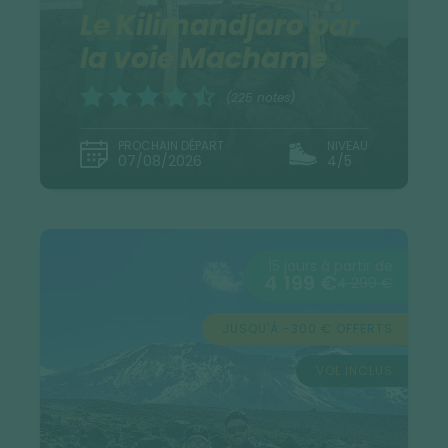
Le Kilimandjaro par
la voie Machame
(225 notes)
PROCHAIN DÉPART
NIVEAU
07/08/2026
4/5
15 jours à partir de
4 199 €
4 299 €
JUSQU'À -300 € OFFERTS
VOL INCLUS