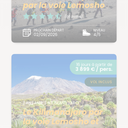
par la voie Lemosho
(66 notes)
PROCHAIN DÉPART
NIVEAU
02/09/2026
4/5
16 jours à partir de
3 899 € / pers.
VOL INCLUS
TANZANIE / KILIMANDJARO
Le Kilimandjaro par
la voie Lemosho et