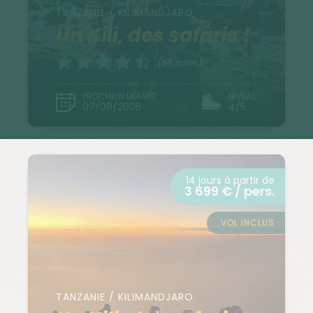
TANZANIE / KILIMANDJARO
Un Kili, des safaris !
(68 notes)
PROCHAIN DÉPART
NIVEAU
07/08/2026
4/5
14 jours à partir de
3 699 € / pers.
VOL INCLUS
TANZANIE / KILIMANDJARO