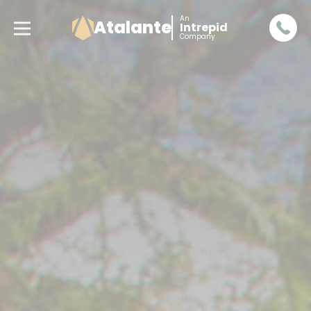
An
Atalante
Intrepid
Company