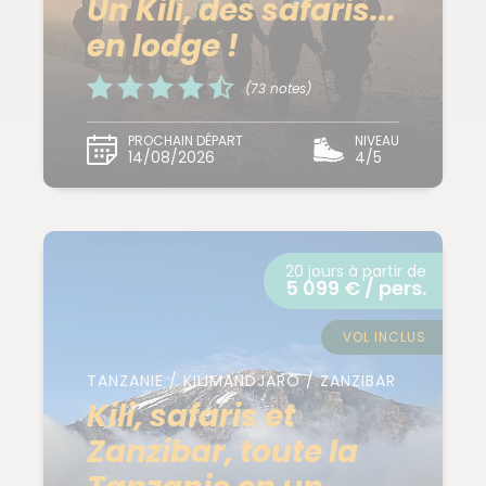
Un Kili, des safaris...
en lodge !
(73 notes)
PROCHAIN DÉPART
NIVEAU
14/08/2026
4/5
20 jours à partir de
5 099 € / pers.
VOL INCLUS
TANZANIE / KILIMANDJARO / ZANZIBAR
Kili, safaris et
Zanzibar, toute la