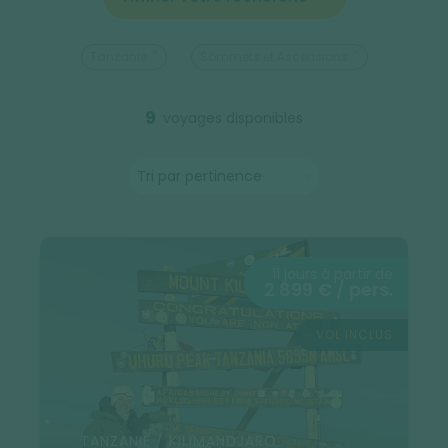
Tanzanie
Sommets et Ascensions
9
voyages disponibles
11 jours à partir de
2 899 € / pers.
VOL INCLUS
TANZANIE / KILIMANDJARO