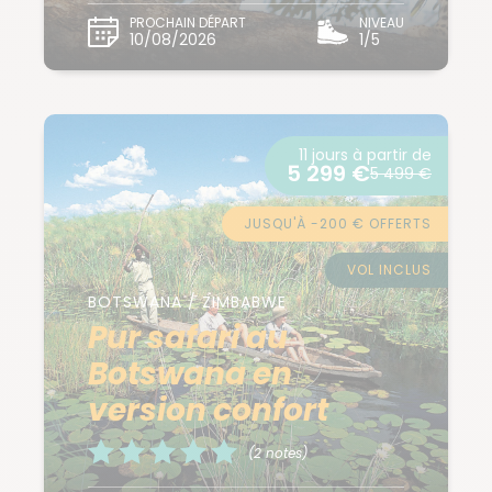
PROCHAIN DÉPART
NIVEAU
10/08/2026
1/5
11 jours à partir de
5 299 €
5 499 €
JUSQU'À -200 € OFFERTS
VOL INCLUS
BOTSWANA / ZIMBABWE
Pur safari au
Botswana en
version confort
(2 notes)