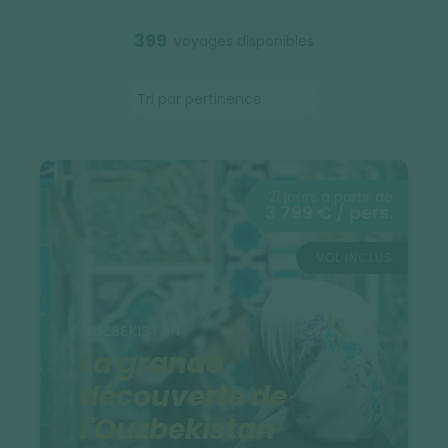
399
voyages disponibles
21 jours à partir de
3 799 € / pers.
VOL INCLUS
OUZBEKISTAN
La grande
découverte de
l'Ouzbekistan