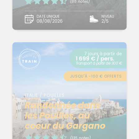
(65 notes)
DATE UNIQUE
NIVEAU
08/08/2026
2/5
7 jours à partir de
1 699 € / pers.
Transport à partir de 300 €
JUSQU'À -100 € OFFERTS
ITALIE / POUILLES
Randonnée dans
les Pouilles, au
coeur du Gargano
(135 notes)