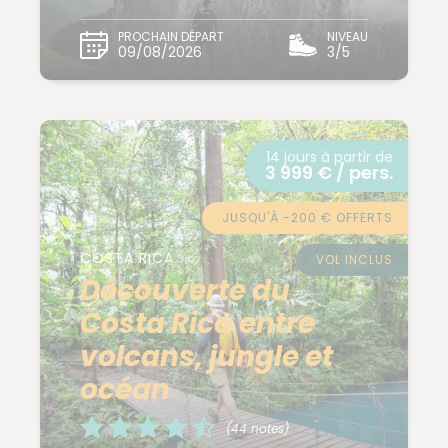
PROCHAIN DÉPART
NIVEAU
09/08/2026
3/5
14 jours à partir de
3 999 € / pers.
JUSQU'À -200 € OFFERTS
COSTA RICA
VOL INCLUS
Découverte du
Costa Rica entre
volcans, jungle et
océan
(44 notes)