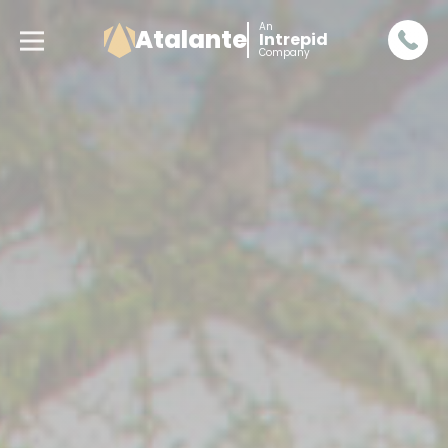
An
Atalante
Intrepid
Company