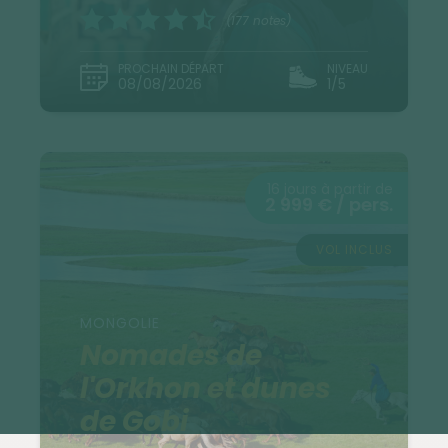
(177 notes)
PROCHAIN DÉPART
NIVEAU
08/08/2026
1/5
16 jours à partir de
2 999 € / pers.
VOL INCLUS
MONGOLIE
Nomades de
l'Orkhon et dunes
de Gobi