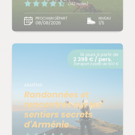
(142 notes)
PROCHAIN DÉPART
NIVEAU
08/08/2026
1/5
14 jours à partir de
2 399 € / pers.
Transport à partir de 500 €
ARMÉNIE
Randonnées et
rencontres sur les
sentiers secrets
d'Arménie