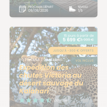
PROCHAIN DÉPART
NIVEAU
09/08/2026
1/5
16 jours à partir de
5 699 €
5 999 €
JUSQU'À -300 € OFFERTS
BOTSWANA / ZIMBABWE
VOL INCLUS
Expédition des
chutes Victoria au
désert sauvage du
Kalahari
(30 notes)