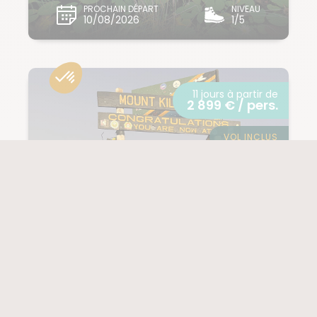
PROCHAIN DÉPART
NIVEAU
10/08/2026
1/5
11 jours à partir de
2 899 € / pers.
VOL INCLUS
TANZANIE / KILIMANDJARO
Le Kilimandjaro par
la voie Machame
(225 notes)