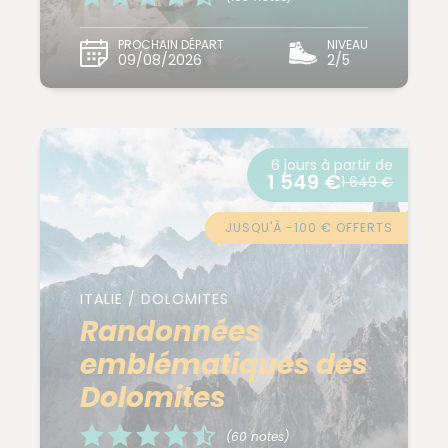
PROCHAIN DÉPART
NIVEAU
09/08/2026
2/5
6 jours à partir de
1 549 €
1 649 €
JUSQU'À -100 € OFFERTS
ITALIE / DOLOMITES
Randonnées
emblématiques des
Dolomites
(60 notes)