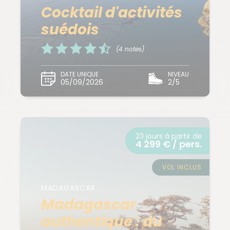
Cocktail d'activités
suédois
(4 notes)
DATE UNIQUE
NIVEAU
05/09/2026
2/5
23 jours à partir de
4 299 € / pers.
VOL INCLUS
MADAGASCAR
Madagascar
authentique : du