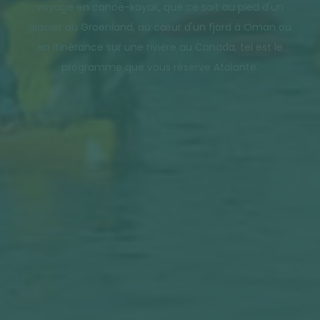
voyage en canoë-kayak, que ce soit au pied d'un
glacier au Groenland, au cœur d'un fjord à Oman ou
en itinérance sur une rivière au Canada, tel est le
programme que vous réserve Atalante.