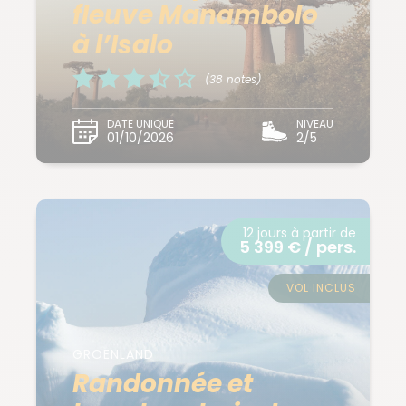
fleuve Manambolo
à l’Isalo
(38 notes)
DATE UNIQUE
NIVEAU
01/10/2026
2/5
12 jours à partir de
5 399 € / pers.
VOL INCLUS
GROENLAND
Randonnée et