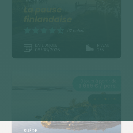
La pause
finlandaise
(17 notes)
DATE UNIQUE
NIVEAU
08/08/2026
2/5
8 jours à partir de
3 699 € / pers.
VOL INCLUS
SUÈDE