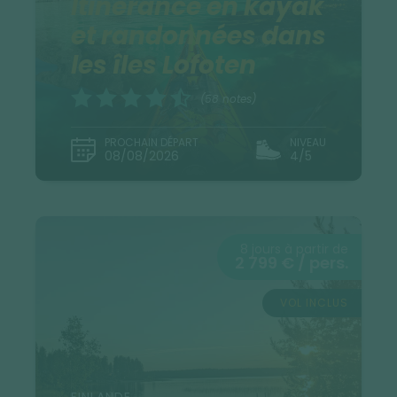
Itinérance en kayak
et randonnées dans
les îles Lofoten
(58 notes)
PROCHAIN DÉPART
NIVEAU
08/08/2026
4/5
8 jours à partir de
2 799 € / pers.
VOL INCLUS
FINLANDE