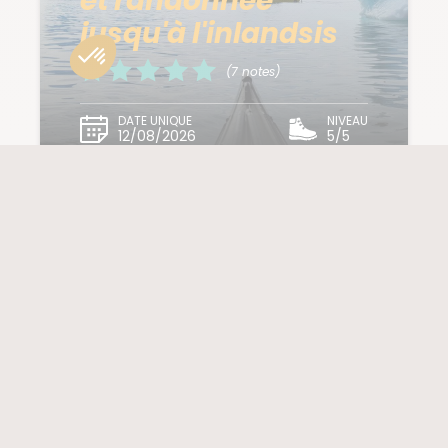
et randonnée
jusqu'à l'inlandsis
(7 notes)
DATE UNIQUE
NIVEAU
12/08/2026
5/5
Remonter en haut de page
BESOIN DE CONSEILS ?
Un projet de voyage, une
question ?
Contactez nos experts