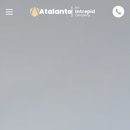
An
Atalante
Intrepid
Company