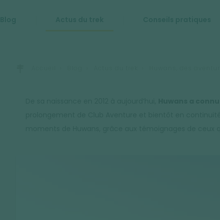
Blog
Actus du trek
Conseils pratiques
Accueil
Blog
Actus du trek
Huwans, des aventu
De sa naissance en 2012 à aujourd’hui,
Huwans a connu 
prolongement de Club Aventure et bientôt en continuité 
moments de Huwans, grâce aux témoignages de ceux qui