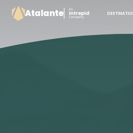
An
Atalante
Intrepid
DESTINATIO
Company