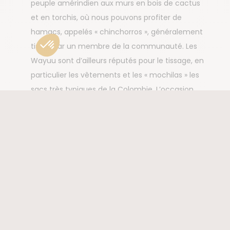
peuple amérindien aux murs en bois de cactus
et en torchis, où nous pouvons profiter de
hamacs, appelés « chinchorros », généralement
tissés par un membre de la communauté. Les
Wayuu sont d’ailleurs réputés pour le tissage, en
particulier les vêtements et les « mochilas » les
sacs très typiques de la Colombie. L’occasion
encore une fois de partir à la rencontre d‘un
peuple du bout du monde et de découvrir une
autre culture !