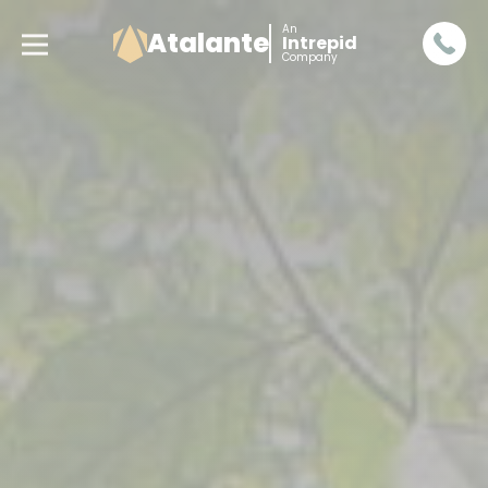
An
Atalante
Intrepid
Company