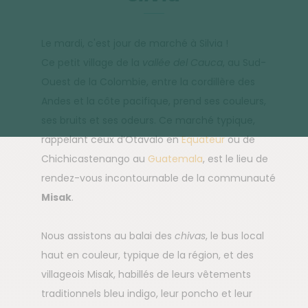
Le mardi, c'est jour de marché à Silvia !
Ce petit village de la
vallée del Cauca
, au Sud-
Ouest de la Colombie, entre la cordillère des
Andes et la côte pacifique, prend ses couleurs,
ses bruits et ses odeurs. Ce marché typique,
rappelant ceux d’Otavalo en
Equateur
ou de
Chichicastenango au
Guatemala
, est le lieu de
rendez-vous incontournable de la communauté
Misak
.
Nous assistons au balai des
chivas
, le bus local
haut en couleur, typique de la région, et des
villageois Misak, habillés de leurs vêtements
traditionnels bleu indigo, leur poncho et leur