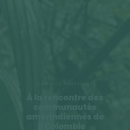
CONSEILS PRATIQUES
À la rencontre des
communautés
amérindiennes de
Colombie