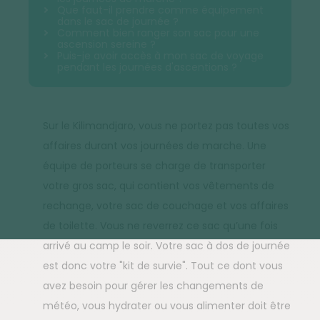
Que faut-il prendre comme équipement
dans le sac de journée ?
Comment bien ranger son sac pour une
ascension sereine ?
Puis-je avoir accès à mon sac de voyage
pendant les journées d'ascentions ?
Sur le Kilimandjaro, vous ne portez pas toutes vos
affaires durant vos journées de marche. Une
équipe de porteurs se charge de transporter
votre gros sac, qui contient vos vêtements de
rechange, votre sac de couchage et vos affaires
de toilette. Vous ne reverrez ce sac qu’une fois
arrivé au camp le soir. Votre sac à dos de journée
est donc votre "kit de survie". Tout ce dont vous
avez besoin pour gérer les changements de
météo, vous hydrater ou vous alimenter doit être