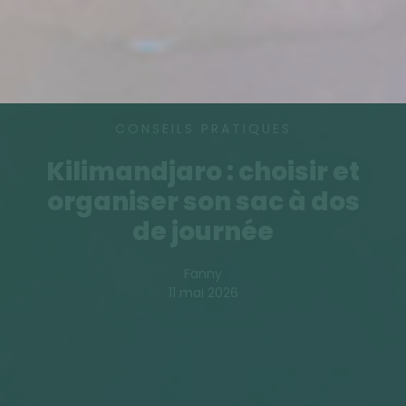
CONSEILS PRATIQUES
Kilimandjaro : choisir et
organiser son sac à dos
de journée
Fanny
11 mai 2026