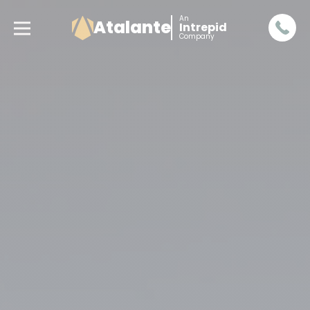
An
Atalante
Intrepid
Company