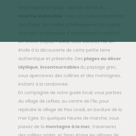
Vous logerez à Parikia, capitale de l’île, au
charme indéniable
, avec ses maisons blanchies
à la chaux, ses ruelles pittoresques et son église,
exemple remarquable d’architecture byzantine
en Grèce. Depuis Parikia, vous visiterez l’île en
étoile à la découverte de cette petite terre
authentique et préservée. Des
plages au décor
idyllique
,
incontournables
du paysage grec,
vous apercevrez des collines et des montagnes,
invitant à la randonnée.
En compagnie de votre guide local, vous partirez
du village de Lefkes, au centre de l’île, pour
rejoindre le village de Piso Livadi, en bordure de la
mer Egée. En quelques heures de marche, vous
passez de la
montagne à la mer
, traverserez
des vallées arides, et ferez étape les villages de