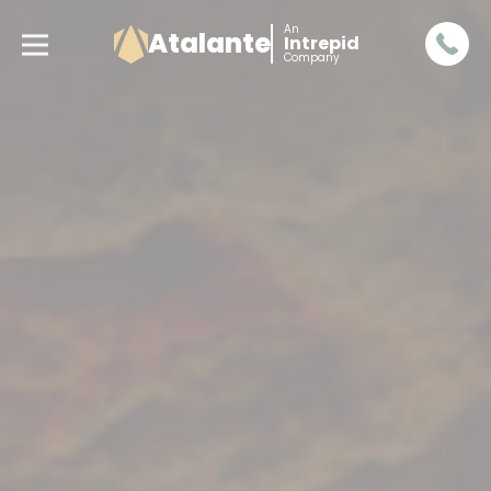
An
Atalante
Intrepid
Company