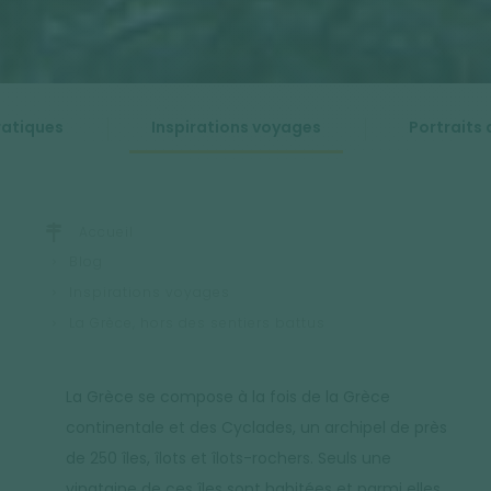
ratiques
Inspirations voyages
Portraits 
Accueil
Blog
Inspirations voyages
La Grèce, hors des sentiers battus
La Grèce se compose à la fois de la Grèce
continentale et des Cyclades, un archipel de près
de 250 îles, îlots et îlots-rochers. Seuls une
vingtaine de ces îles sont habitées et parmi elles,