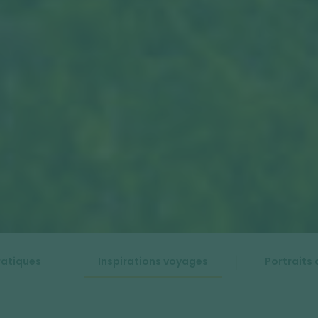
ratiques
Inspirations voyages
Portraits 