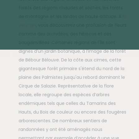
forêts des régions chaudes et sèches, les forêts
de montagne et les landes de haute altitude. À
la
Réunion
, vous découvrirez une profusion de fleurs
comme des orchidées, des hibiscus et des
bougainvillées. Certaines régions de l'île sont
dignes d’un jardin botanique, à l’image de la forêt
de Bébour Bélouve. De la côte aux cimes, cette
gigantesque forêt primaire s'étend du nord de la
plaine des Palmistes jusqu'au rebord dominant le
Cirque de Salazie. Représentative de la flore
locale, elle regroupe des espèces d’arbres
endémiques tels que celles du Tamarins des
Hauts, du Bois de couleur ou encore des fougères
arborescentes. De nombreux sentiers de
randonnées y ont été aménagés nous
permettant par exemple d’accéder à une vue