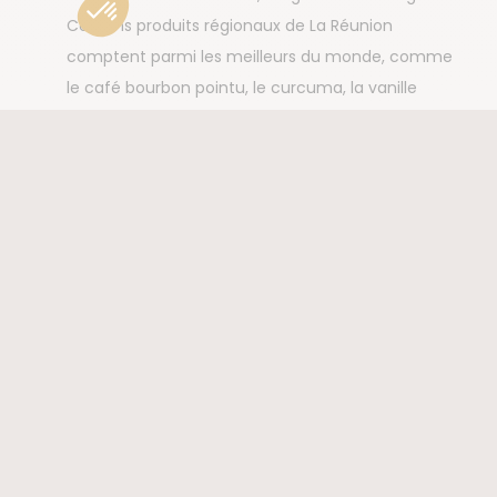
Certains produits régionaux de La Réunion
comptent parmi les meilleurs du monde, comme
le café bourbon pointu, le curcuma, la vanille
bourbon ou le sucre de canne.
Notre plus ? Notre agence
locale à La Réunion !