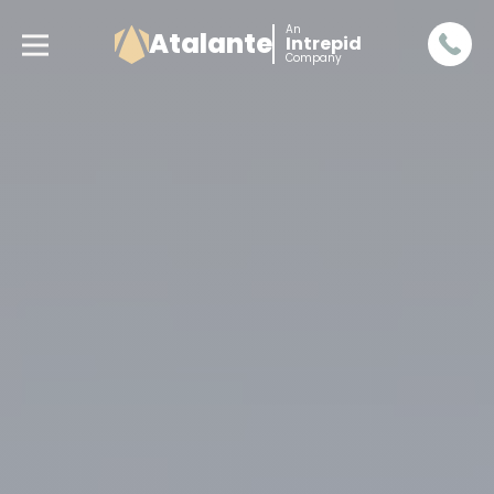
An
Atalante
Intrepid
Company