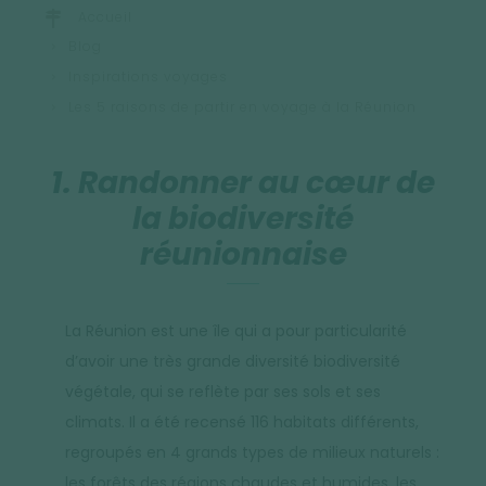
Accueil
Blog
Inspirations voyages
Les 5 raisons de partir en voyage à la Réunion
1. Randonner au cœur de
la biodiversité
réunionnaise
La Réunion est une île qui a pour particularité
d’avoir une très grande diversité biodiversité
végétale, qui se reflète par ses sols et ses
climats. Il a été recensé 116 habitats différents,
regroupés en 4 grands types de milieux naturels :
les forêts des régions chaudes et humides, les