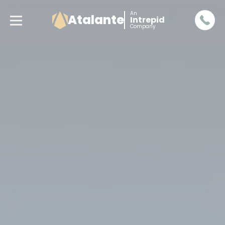
An
Atalante
Intrepid
Company