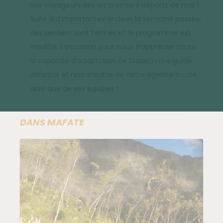
nos voyageurs dès les premiers départs de mai !
Suite à d’importantes ondées la semaine passée,
des sentiers sont fermés et le programme est
modifié. L’occasion pour nous d’apprécier toute
la capacité d’adaptation de Didier, notre guide
principal et responsable de notre agence locale,
ainsi que de ses équipes !
DANS MAFATE