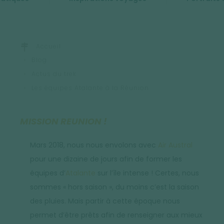
Accueil
Blog
Actus du trek
Les équipes Atalante à la Réunion
MISSION REUNION !
Mars 2018, nous nous envolons avec
Air Austral
pour une dizaine de jours afin de former les
équipes d’
Atalante
sur l’île intense ! Certes, nous
sommes « hors saison », du moins c’est la saison
des pluies. Mais partir à cette époque nous
permet d’être prêts afin de renseigner aux mieux