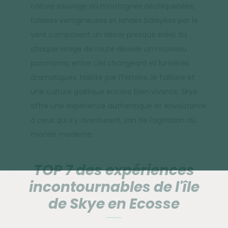
nature sauvage où montagnes déchiquetées,
falaises vertigineuses et landes balayées par le
vent composent un décor presque irréel. Ici,
chaque virage de route dévoile un nouveau
panorama, entre ciel changeant et lumières
dramatiques. Habité par l’histoire, le folklore et
une culture gaélique encore bien vivante, Skye
offre une expérience authentique et envoûtante
à ceux qui s’y aventurent, loin de l’agitation du
monde moderne.
TOP 7 des expériences
incontournables de l'île
de Skye en Ecosse