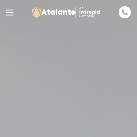
An
Atalante
Intrepid
Company