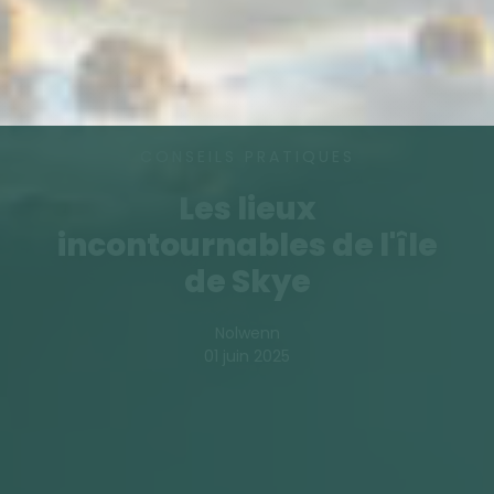
CONSEILS PRATIQUES
Les lieux
incontournables de l'île
de Skye
Nolwenn
01 juin 2025