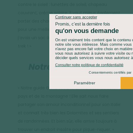
contre le soleil : lunettes de soleil, chapeau
couvrant, crème solaire. Il vaut mieux également
porter des chaussures avec une tige montante
pour une meilleure protection des chevilles. Enfin,
j’avais un sac à dos de 35 litres, parfait pour ce
trek ! »
Notre guide Giulia
« Notre guide Giulia est une amoureuse de son
pays et de la montagne ! Elle sait nous faire
partager son amour inconditionnel pour son Italie
et connait très bien les Dolomites et ses sentiers
de randonnées. Et bien sûr, elle arrive toujours à
trouver un endroit insolite pour pique-niquer. »