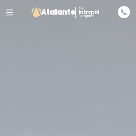
An
Atalante
Intrepid
Company