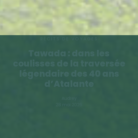
RÉCITS DE VOYAGES
Tawada : dans les
coulisses de la traversée
légendaire des 40 ans
d’Atalante
Audrey
28 mai 2026