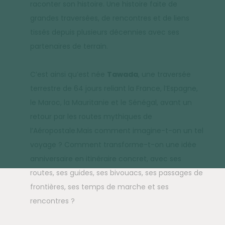
raconter son histoire. Une histoire faite de
grandes traversées, de rencontres et de liens
tissés depuis plusieurs décennies avec ses
partenaires de terrain.
C’est ainsi qu’est née
Tawada
, une traversée
terrestre de 64 jours reliant la France, l’Espagne,
le Maroc, la Mauritanie et le Sénégal, avant un
retour par les routes mythiques de
l’Aéropostale.Mais comment imagine-t-on un tel
voyage ? Comment transforme-t-on une idée
anniversaire en itinéraire concret, avec ses
routes, ses guides, ses bivouacs, ses passages de
frontières, ses temps de marche et ses
rencontres ?