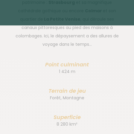
patrimoine :
Strasbourg
et sa magnifique
cathédrale gothique ou encore
Colmar
et son
quartier de
La Petite Venise
, qui déroule ses
canaux pittoresques au pied des maisons à
colombages. Ici, le dépaysement a des allures de
voyage dans le temps…
Point culminant
1 424 m
Terrain de jeu
Forêt, Montagne
Superficie
8 280 km²