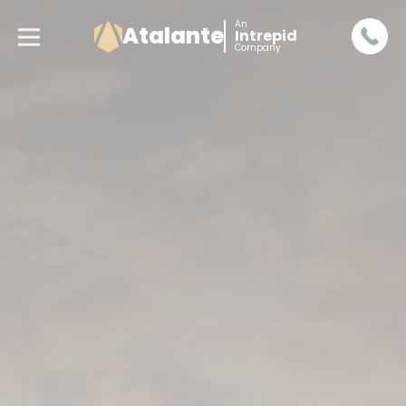
An
Atalante
Intrepid
Company