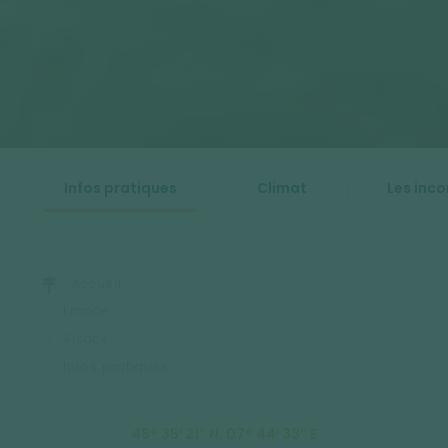
Infos pratiques
Climat
Les inc
Accueil
France
Alsace
Infos pratiques
48° 35′ 21″ N, 07° 44′ 33″ E