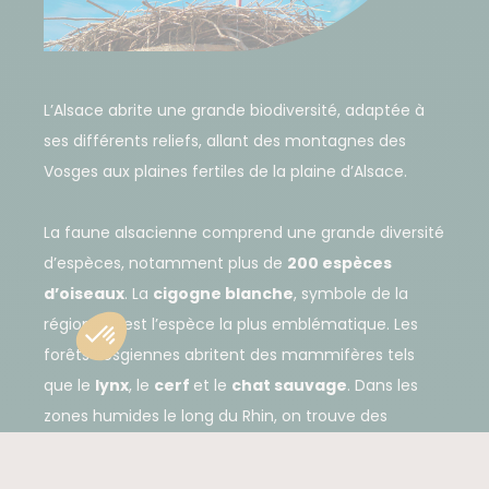
L’Alsace abrite une grande biodiversité, adaptée à
ses différents reliefs, allant des montagnes des
Vosges aux plaines fertiles de la plaine d’Alsace.
La faune alsacienne comprend une grande diversité
d’espèces, notamment plus de
200 espèces
d’oiseaux
. La
cigogne blanche
, symbole de la
région, en est l’espèce la plus emblématique. Les
forêts vosgiennes abritent des mammifères tels
que le
lynx
, le
cerf
et le
chat sauvage
. Dans les
zones humides le long du Rhin, on trouve des
castors
, des
loutres
et une grande variété
d’amphibiens.