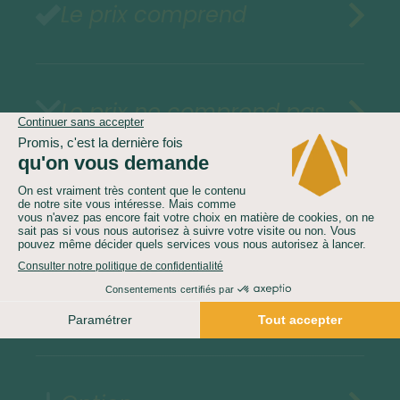
Le prix comprend
Le prix ne comprend pas
Assurances au choix
Train optionnel