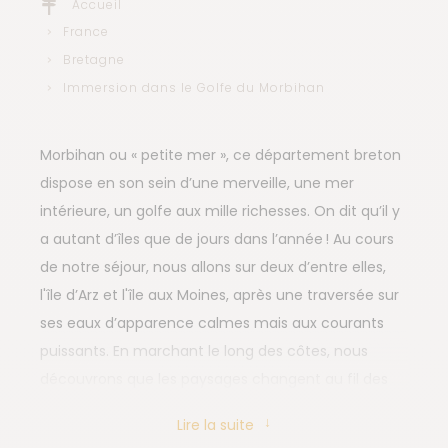
Accueil
France
Bretagne
Immersion dans le Golfe du Morbihan
Morbihan ou « petite mer », ce département breton
dispose en son sein d’une merveille, une mer
intérieure, un golfe aux mille richesses. On dit qu’il y
a autant d’îles que de jours dans l’année ! Au cours
de notre séjour, nous allons sur deux d’entre elles,
l'île d’Arz et l'île aux Moines, après une traversée sur
ses eaux d’apparence calmes mais aux courants
puissants. En marchant le long des côtes, nous
découvrons que les paysages changent au fil des
marées. Levons les yeux et admirons la diversité des
Lire la suite
oiseaux, laissons-nous charmer par la beauté des