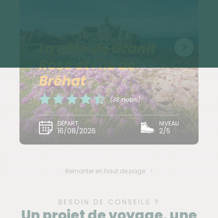
https://www.mairie-vannes.fr/zones-tarifs-et-
abonnements
BRETAGNE
La côte de Granit
Dispersion
Rose et l'île de
Bréhat
Fin du séjour le J06 à l'hôtel à Vannes vers 17h00. Le
taxi peut déposer les participants venus en train à la
(38 notes)
gare SNCF.
DÉPART
NIVEAU
16/08/2026
2/5
Se loger avant ou après le circuit
Possibilité de nuits supplémentaires à Vannes (nous
consulter)
Remonter en haut de page
Parking pendant le circuit
BESOIN DE CONSEILS ?
Un projet de voyage, une