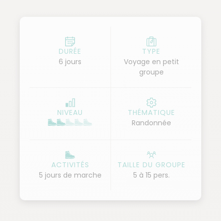
paysages et des couleurs. Pendant notre semaine,
nous logeons à Vannes, véritable flambeau de la
culture bretonne grâce à son histoire médiévale et
sa place centrale dans le Golfe du Morbihan.
DURÉE
TYPE
6 jours
Voyage en petit
groupe
NIVEAU
THÉMATIQUE
Randonnée
ACTIVITÉS
TAILLE DU GROUPE
5 jours de marche
5 à 15 pers.