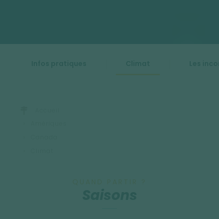
Infos pratiques
Climat
Les inc
Accueil
Amériques
Canada
Climat
QUAND PARTIR ?
Saisons