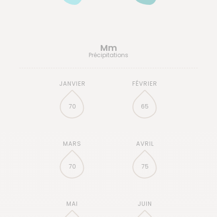
Mm
Précipitations
70
65
70
75