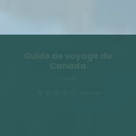
Guide de voyage du
Canada
CLIMAT
(133 notes)