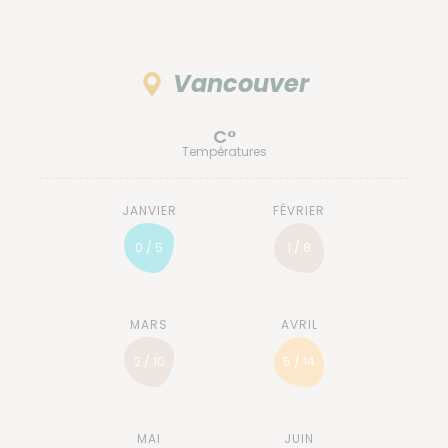
Vancouver
C°
Températures
0 / 5
1 / 8
2 / 10
5 / 14