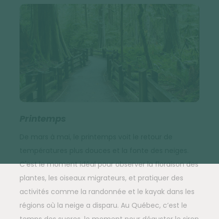
Printemps
De mars à mai, le printemps voit le retour de
températures plus douces et la fonte des neiges.
C'est le moment idéal pour observer la floraison des
plantes, les oiseaux migrateurs, et pratiquer des
activités comme la randonnée et le kayak dans les
régions où la neige a disparu. Au Québec, c’est le