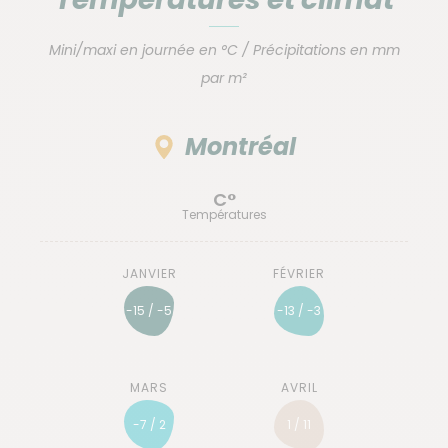
Mini/maxi en journée en °C / Précipitations en mm
par m²
Montréal
C°
Températures
-15 / -5
-13 / -3
-7 / 2
1 / 11