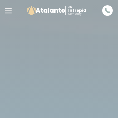
An
Atalante
Intrepid
Company