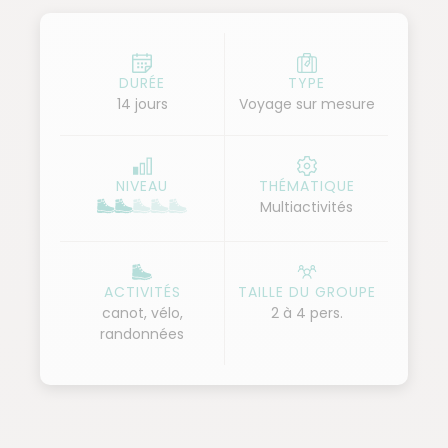
observez l’ours noir et les bélugas, émerveillez vous
des paysages époustouflants du fjord et des Hautes
Gorges, immergez vous et ressourcez vous au
DURÉE
TYPE
14 jours
Voyage sur mesure
contact de cette faune et flore si riche, vivez le
Québec dans toute sa nature!
NIVEAU
THÉMATIQUE
Multiactivités
ACTIVITÉS
TAILLE DU GROUPE
canot, vélo,
2 à 4 pers.
randonnées