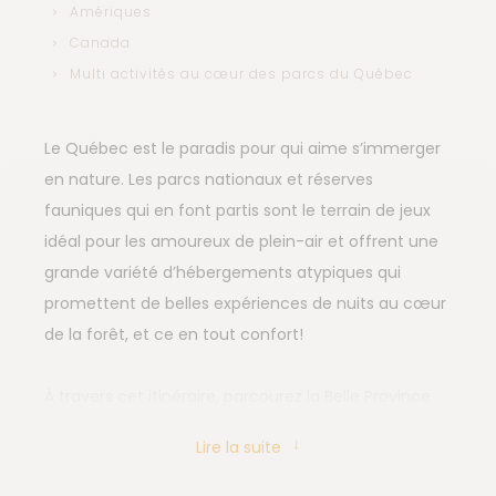
Amériques
Canada
Multi activités au cœur des parcs du Québec
Le Québec est le paradis pour qui aime s’immerger
en nature. Les parcs nationaux et réserves
fauniques qui en font partis sont le terrain de jeux
idéal pour les amoureux de plein-air et offrent une
grande variété d’hébergements atypiques qui
promettent de belles expériences de nuits au cœur
de la forêt, et ce en tout confort!
À travers cet itinéraire, parcourez la Belle Province
de parcs en réserves, couchez en chalets et prêt-
Lire la suite
à-camper, partez sur les lacs en canot, roulez en
vélo sur une des plus belles pistes du Québec,