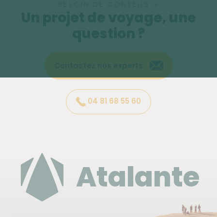
BESOIN DE CONSEILS ?
Un projet de voyage, une
question ?
Contactez nos experts
04 81 68 55 60
Atalante