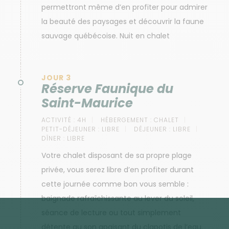
permettront même d’en profiter pour admirer
la beauté des paysages et découvrir la faune
sauvage québécoise. Nuit en chalet
JOUR 3
Réserve Faunique du
Saint-Maurice
ACTIVITÉ :
4H
HÉBERGEMENT :
CHALET
PETIT-DÉJEUNER :
LIBRE
DÉJEUNER :
LIBRE
DÎNER :
LIBRE
Votre chalet disposant de sa propre plage
privée, vous serez libre d’en profiter durant
cette journée comme bon vous semble :
baignade rafraîchissante au lever du soleil,
séance de lecture ou tout simplement
détente au son apaisant du clapotis de l’eau.