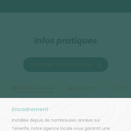
Infos pratiques
Télécharger la fiche technique
Détail du voyage
Equipement
Forma
Encadrement
Installée depuis de nombreuses années sur
Tenerife, notre agence locale vous garantit une