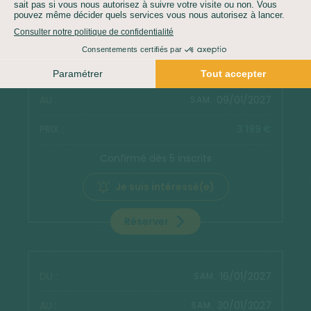
Réserver
26/12/2026
SAM.
09/01/2027
SAM.
3 199 €
Confirmé dès 5 inscrits
Je suis intéressé(e)
Réserver
16/01/2027
SAM.
30/01/2027
SAM.