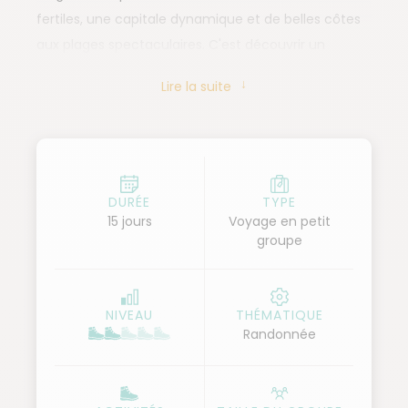
fertiles, une capitale dynamique et de belles côtes
aux plages spectaculaires. C'est découvrir un
condensé de tous les paysages canariens ! Puis, le
Lire la suite
meilleur de la Gomera nous attend avec la
découverte de l'île de Tenerife et l'exploration du
Parc National du Teide et de la forêt d'Anaga. Un
programme qui marie les randonnées les plus belles
aux plus accessibles. Ce séjour est aussi une belle
DURÉE
TYPE
15 jours
Voyage en petit
opportunité de découvrir tous les aspects de la
groupe
culture locale tout en marchant. Notre guide vous
transmettra sa passion et son amour inconditionnel
pour ces îles surprenantes. Laissez-vous guider par
NIVEAU
THÉMATIQUE
son accent chantant !
Randonnée