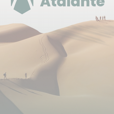
Atalante
Pourboires
Il s'agit d'une pratique usuelle et non obligatoire.
Selon votre satisfaction à la fin de votre voyage, il
est d'usage de donner un pourboire à votre guide et
à l'équipe locale. Il doit être adapté en fonction du
niveau de vie du pays et de la durée de votre
voyage. C'est votre geste d'appréciation par rapport
à la prestation reçue.
Si vous le souhaitez, vous pouvez donc donner
jusqu'à 5€ ou 10€ par jour par personne.
En accord avec votre guide, il pourra se charger de
répartir cette somme à l'ensemble de l'équipe de
manière équitable.