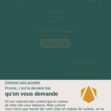
3 199 €
Confirmé
4 places restantes
8 inscrits
Je suis intéressé(e)
Réserver
19/12/2026
SAM.
02/01/2027
SAM.
3 199 €
Confirmé dès 5 inscrits
Je suis intéressé(e)