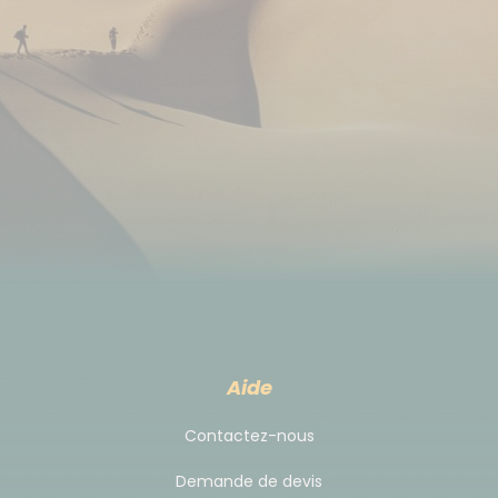
TRANSPORT INTERNATIONAL :
Attention, au Cap-Vert , il y a peu de compagnies
aériennes qui desservent la destination et les prix
peuvent augmenter très vite, quant aux plans de
vols, ils peuvent être peu confortables. Plus vous
vous inscrivez tôt, mieux c'est !
Nous utilisons la compagnie de vols réguliers TAP AIR
PORTUGAL (vols via Lisbonne), ou la compagnie
charter TRANSAVIA (vols directs), pour nos vols vers
le Cap-Vert.
La limite de poids autorisée pour
vos bagages en soute est de 15kg.
Aide
Les horaires de vols de jour indicatifs au départ de
Contactez-nous
Paris vers Sao Vicente A/R sont les suivants :
Demande de devis