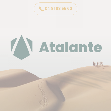
disposent pas de douches. Dans ce cas, vous avez
04 81 68 55 60
accès à un point d'eau pour une toilette.
En pousada : pension haut de gamme, souvent
avec piscine.
Les hébergements sont souvent de petite capacité
Atalante
et des changements peuvent intervenir en fonction
des remplissages, mais vous restez néanmoins dans
le même état d'esprit de "petites structures
familiales".
Accès wifi dans la plupart des hébergements.
Pas besoin d'adaptateur pour les prises ( 220v).
Déplacement