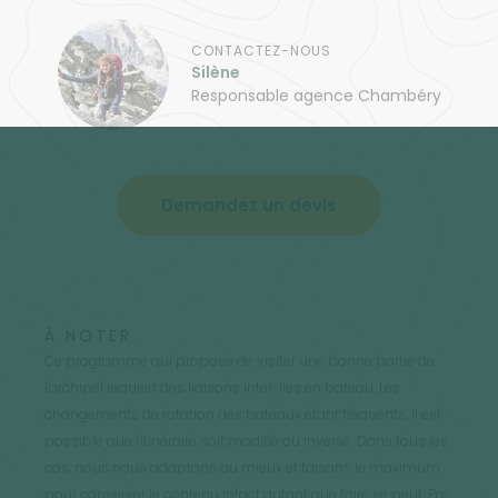
CONTACTEZ-NOUS
Silène
Responsable agence Chambéry
Demandez un devis
À NOTER
Ce programme qui propose de visiter une bonne partie de
l'archipel requiert des liaisons inter-îles en bateau. Les
changements de rotation des bateaux étant fréquents, il est
possible que l'itinéraire soit modifié ou inversé. Dans tous les
cas, nous nous adaptons au mieux et faisons le maximum
pour conserver le contenu intact autant que faire se peut. Par