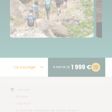
1 999 €
Le voyage
À PARTIR DE
Accueil
Afrique
Cap Vert
La grande traversée de Santo Antao !