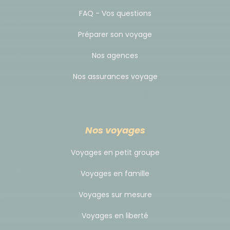
Aller le matin : Paris 07h00 - 8h25 Lisbonne /
Lisbonne 9h40 - 11h55 Sao Vicente
FAQ - Vos questions
Retour à midi : Sao Vicente 12h45 - 18h40
Préparer son voyage
Lisbonne / Lisbonne 19h35 - 23h00 Paris
Nos agences
Nous achetons des vols à l'avance auprès de cette
Nos assurances voyage
compagnie. Ceci afin de vous garantir les meilleurs
tarifs le plus longtemps possible et la meilleure
disponibilité. Les départs de certaines villes de
province demeurent envisageables : depuis la
Nos voyages
province vers Lisbonne (nous consulter).
Voyages en petit groupe
IMPORTANT : ces informations sont données à titre
Voyages en famille
indicatif. En fonction des disponibilités au moment
Voyages sur mesure
de votre inscription, les compagnies aériennes et
horaires de vol peuvent être différents des
Voyages en liberté
informations mentionnées ci-dessus.