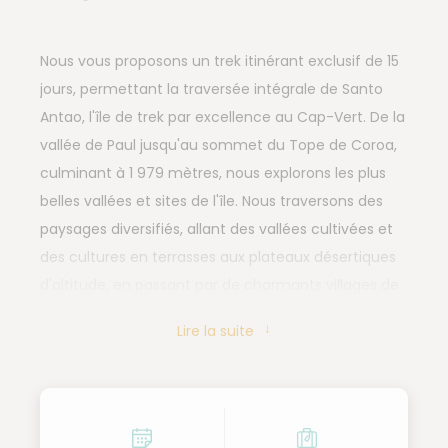
Nous vous proposons un trek itinérant exclusif de 15
jours, permettant la traversée intégrale de Santo
Antao, l'île de trek par excellence au Cap-Vert. De la
vallée de Paul jusqu'au sommet du Tope de Coroa,
culminant à 1 979 mètres, nous explorons les plus
belles vallées et sites de l'île. Nous traversons des
paysages diversifiés, allant des vallées cultivées et
des cultures en terrasses aux plateaux désertiques
d'altitude, en passant par de charmants villages de
pêcheurs nichés dans les criques de la côte nord.
Lire la suite
Nous terminons notre aventure par deux nuits à
Tarrafal, profitant de l'ambiance paisible et
balnéaire de ce village accueillant. L'accueil
chaleureux et la joie de vivre des Cap-Verdiens nous