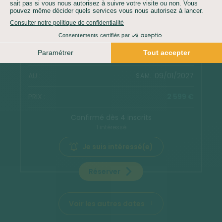
Réserver
26/12/2026
SAM.
09/01/2027
SAM.
2 599 €
Confirmé dès 4 inscrits
1 intéressé
Je suis intéressé(e)
Réserver
Voir les autres dates