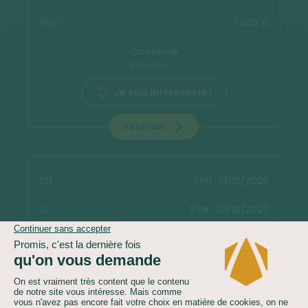
1 999 €
Confirmé
3 inscrits
Je suis intéressé(e)
Réserver
19/12/2026
SAM.
02/01/2027
SAM.
3 299 €
Confirmé dès 4 inscrits
Je suis intéressé(e)