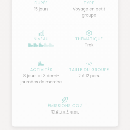
laissent des souvenirs inoubliables et l'envie de
DURÉE
TYPE
15 jours
Voyage en petit
revenir. Ce voyage en petit groupe, guidé par nos
groupe
experts, est une occasion unique de découvrir toute
la richesse de Santo Antao.
NIVEAU
THÉMATIQUE
Trek
ACTIVITÉS
TAILLE DU GROUPE
8 jours et 3 demi-
2 à 12 pers.
journées de marche
ÉMISSIONS CO2
3241 kg / pers.