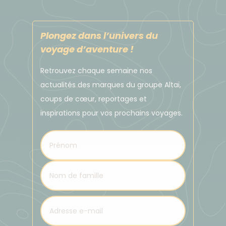
horaires de vol peuvent être différents des
informations mentionnées ci-dessus.
Plongez dans l’univers du
voyage d’aventure !
Voici des références d'hôtels se trouvant à
proximité de l'aéroport Orly :
Retrouvez chaque semaine nos
actualités des marques du groupe Altaï,
IBIS BUDGET
PARIS CŒUR ORLY
coups de cœur, reportages et
19 Rue d'Orly, 91550 Paray-Vieille-Poste
inspirations pour vos prochains voyages.
01 56 70 50 50
NOVOTEL PARIS CŒUR
D’ORLY AEROPORT
5 Avenue de l'Union, 94390 Orly
01 83 30 00 30
DÉPLACEMENT DANS LE PAYS :