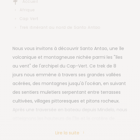
Accueil
Afrique
Cap Vert
Trek itinérant au nord de Santo Antao
Nous vous invitons à découvrir Santo Antao, une île
volcanique et montagneuse nichée parmi les "îles
au vent" de l'archipel du Cap-Vert. Ce trek de 8
jours nous emmène à travers ses grandes vallées
acérées, des montagnes jusqu'à l'océan, en suivant
des sentiers muletiers serpentant entre terrasses
cultivées, villages pittoresques et pitons rocheux.
Après une traversée en bateau depuis Mindelo, nous
atteignons les hauteurs de l'île et le cratère de
Cova, d'où nous descendons à pied jusqu'à la vallée
Lire la suite
de Paul. Les premières rencontres avec les