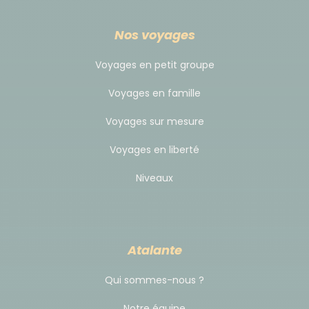
peuvent augmenter très vite, quant aux plans de
vols, ils peuvent être peu confortables. Plus vous
Nos voyages
vous inscrivez tôt, mieux c'est !
Voyages en petit groupe
Nous utilisons la compagnie de vols réguliers TAP AIR
Voyages en famille
PORTUGAL (vols via Lisbonne), ou la compagnie
charter TRANSAVIA (vols directs), pour nos vols vers
Voyages sur mesure
le Cap-Vert.
La limite de poids autorisée pour
Voyages en liberté
vos bagages en soute est de 15kg.
Niveaux
Les horaires de vols de jour indicatifs au départ de
Paris vers Sao Vicente A/R sont les suivants :
Atalante
Avec la TAP :
Aller le matin : Paris Orly 06h40 - 8h10 Lisbonne /
Qui sommes-nous ?
Lisbonne 9h20 - 12h40 Mindelo
Notre équipe