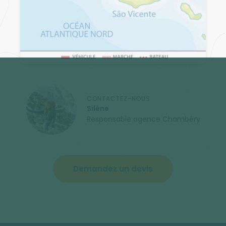
CONTACTEZ-NOUS
Silène
Responsable agence Chambéry
Demandez un devis