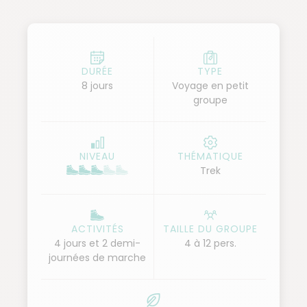
habitants, dans les parcelles agricoles, nous
charment immédiatement. En suivant des sentiers
en balcon surplombant l'océan, nous traversons des
villages animés, atteignons le village de pêcheurs de
DURÉE
TYPE
8 jours
Voyage en petit
Cruzinhas, et remontons vers les hauteurs de l'île
groupe
par Mocho et Chã de Pedra. La diversité des
paysages, mêlant cultures africaine et sud-
américaine, nous émerveille à chaque étape. En fin
NIVEAU
THÉMATIQUE
de séjour, nous retournons à Sao Vicente et
Trek
explorons Mindelo, la capitale culturelle de l'archipel,
à notre rythme.
ACTIVITÉS
TAILLE DU GROUPE
4 jours et 2 demi-
4 à 12 pers.
journées de marche