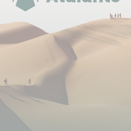
indicatif. En cas d'indisponibilité, nous logerons dans
des logements de niveau équivalent.
Accès wifi dans la plupart des hébergements.
Pas besoin d'adaptateur pour les prises ( 220v).
Heure et lieu de rendez-vous
Rendez-vous directement à votre hôtel du premier
jour.
Selon votre heure d'arrivée, le briefing avec le guide
sera en début de soirée avant le dîner ou le
lendemain matin.
Accès au lieu de rendez-vous