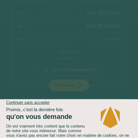
12/12/2026
SAM.
19/12/2026
SAM.
1 499 €
Confirmé
4 inscrits
Je suis intéressé(e)
Réserver
19/12/2026
SAM.
26/12/2026
SAM.
2 299 €