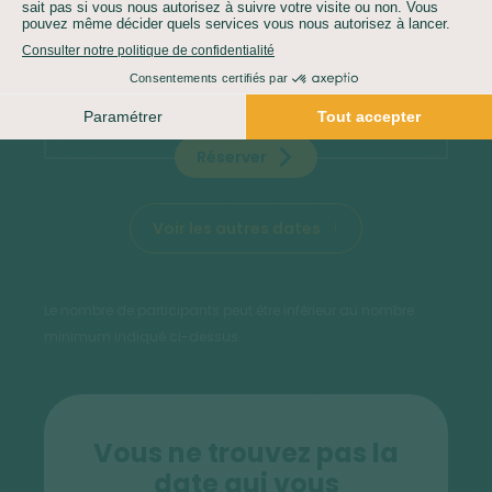
Confirmé dès 4 inscrits
1 intéressé
Je suis intéressé(e)
Réserver
Voir les autres dates
Le nombre de participants peut être inférieur au nombre
minimum indiqué ci-dessus.
Vous ne trouvez pas la
date qui vous