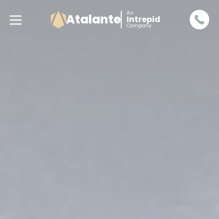
An
Atalante
Intrepid
Company