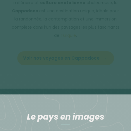
millénaire et
culture anatolienne
chaleureuse, la
Cappadoce
est une destination unique, idéale pour
la randonnée, la contemplation et une immersion
complète dans l’un des paysages les plus fascinants
de
Turquie
.
Voir nos voyages en Cappadoce
Le pays en images