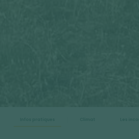
Infos pratiques
Climat
Les inc