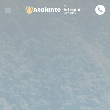
An
Atalante
Intrepid
Company