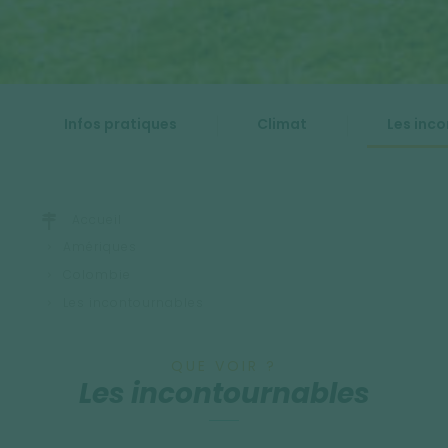
Infos pratiques
Climat
Les inc
Accueil
Amériques
Colombie
Les incontournables
QUE VOIR ?
Les incontournables