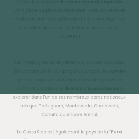
Costa Rica regorge de
vie animale et végétale
.
Dans cette végétation luxuriante, vous croiserez de
nombreux animaux, qu'ils soient à plumes, à poils ou
à écailles, de toutes les tailles et de toutes les
couleurs !
Des montagnes verdoyantes aux plaines tropicales,
des volcans actifs aux plages sauvages, en passant
par les jungles, les savanes et les mangroves, le
Costa Rica abrite une diversité d'
écosystèmes
à
explorer dans l'un de ses nombreux parcs nationaux,
tels que Tortuguero, Monteverde, Corcovado,
Cahuita ou encore Arenal.
Le Costa Rica est également le pays de la "
Pura