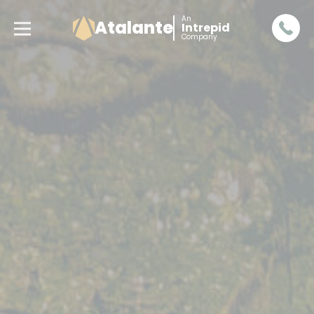
An
Atalante
Intrepid
Company