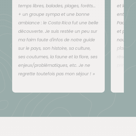
commune à plusieurs chambres. Cela est
temps libres, balades, plages, forêts...
et les a
compensé par le charme du lieu isolé en pleine
+ un groupe sympa et une bonne
entre la
forêt à côté d'une rivière.
ambiance : le Costa Rica fut une belle
Pacifique
La chambre d'hôte de Turrialba est charmante,
découverte. Je suis restée un peu sur
et plutôt
l'accueil y est chaleureux, la plupart des
ma faim faute d'infos de notre guide
nous y ét
chambres disposent de leur salle de bain.
Chambre individuelle impossible de par la taille
sur le pays, son histoire, sa culture,
plaisir d
de l'hébergement. Notez que vous pouvez y être
ses coutumes, la faune et la flore, ses
réserves 
réparti jusqu'à 4 par chambre.
enjeux/problématiques, etc. Je ne
principal
Pour les voyages avec nuit chez l'habitant : le
regrette toutefois pas mon séjour !
est intér
confort est simple, la salle de bain est
généralement à partager avec la famille.
Claudia 
nous ont
voyage d
Une dest
Voici la liste des hébergements que nous réservons
projets 
le plus souvent pour ce voyage :