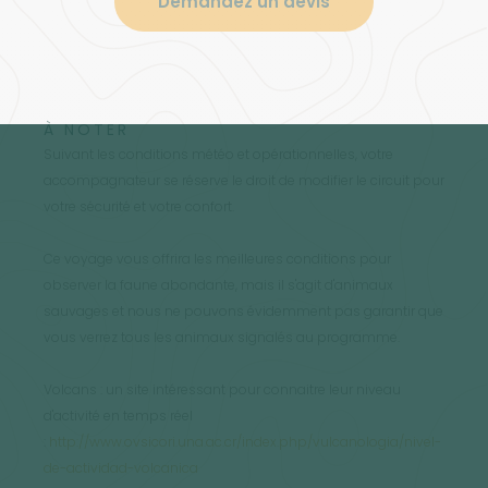
Demandez un devis
À NOTER
Suivant les conditions météo et opérationnelles, votre
accompagnateur se réserve le droit de modifier le circuit pour
votre sécurité et votre confort.
Ce voyage vous offrira les meilleures conditions pour
observer la faune abondante, mais il s'agit d'animaux
sauvages et nous ne pouvons évidemment pas garantir que
vous verrez tous les animaux signalés au programme.
Volcans : un site intéressant pour connaitre leur niveau
d'activité en temps réel
:
http://www.ovsicori.una.ac.cr/index.php/vulcanologia/nivel-
de-actividad-volcanica