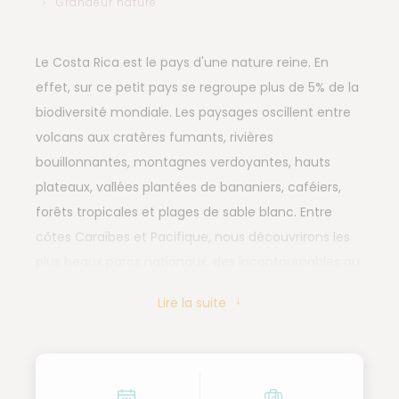
Grandeur nature
Le Costa Rica est le pays d'une nature reine. En
effet, sur ce petit pays se regroupe plus de 5% de la
biodiversité mondiale. Les paysages oscillent entre
volcans aux cratères fumants, rivières
bouillonnantes, montagnes verdoyantes, hauts
plateaux, vallées plantées de bananiers, caféiers,
forêts tropicales et plages de sable blanc. Entre
côtes Caraïbes et Pacifique, nous découvrirons les
plus beaux parcs nationaux, des incontournables au
plus confidentiels.
Lire la suite
Notre voyage commence par la découverte du
volcan Poás et son lac de cratère d'où s'échappent
quelques fumerolles. Après une escapade du côté
du volcan Arenal puis de Sarapiqui, nous