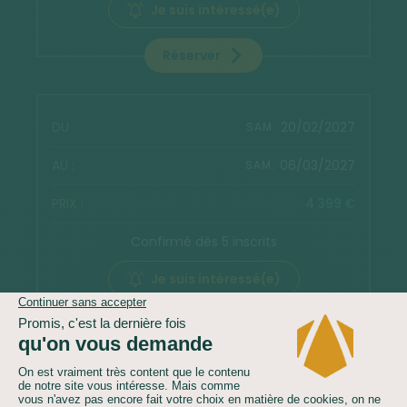
Je suis intéressé(e)
Réserver
20/02/2027
SAM.
06/03/2027
SAM.
4 399 €
Confirmé dès 5 inscrits
Je suis intéressé(e)
Réserver
06/03/2027
SAM.