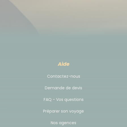
Il s'agit d'une pratique usuelle et non obligatoire.
Selon votre satisfaction à la fin de votre voyage, il
est d'usage de donner un pourboire à votre guide et
à l'équipe locale. Il doit être adapté en fonction du
niveau de vie du pays et de la durée de votre
voyage. C'est votre geste d'appréciation par rapport
à la prestation reçue.
Aide
En règle générale, pour un service correct, comptez
Contactez-nous
entre 3 et 6 dollars par Jour et par participant, soit
Demande de devis
entre 45 et 90 dollars pour un voyage de 15 jours et
entre 60 et 120 dollars pour un voyage de 20 jours.
FAQ - Vos questions
Vous pouvez aussi offrir un petit cadeau à l'équipe
Préparer son voyage
locale en fin de séjour.
Nos agences