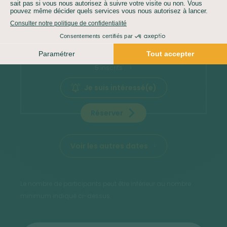
20/03/2027
SAM.
4 399 €
Confirmé
5 inscrits
Je suis intéressé(e)
Réserver
Voir les autres dates
Le nombre de participants peut être inférieur au nombre
minimum indiqué ci-dessus.