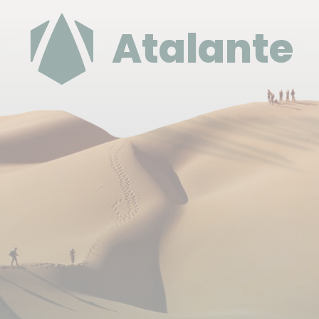
Budget & change
Au Costa Rica, la monnaie nationale est le Colon
Atalante
(CRC). 1€ = env. 600 colones. Soit 3500 Colones =
env. 5.80€.
(pour consulter le taux du
moment :
https://www.xe.com/fr/
)
Pour vos achats courants (ex : boissons, souvenirs,
etc.), nous vous recommandons de payer en
Colones. Vous pourrez vous procurer des Colones
sur place à votre arrivée à l'aéroport, auprès des
bureaux de changes ou dans des distributeurs
automatiques (Visa/MasterCard) que vous
trouverez dans les principales villes du Pays.
Pour les repas, prévoir entre 10 et 20 €.
Pourboires