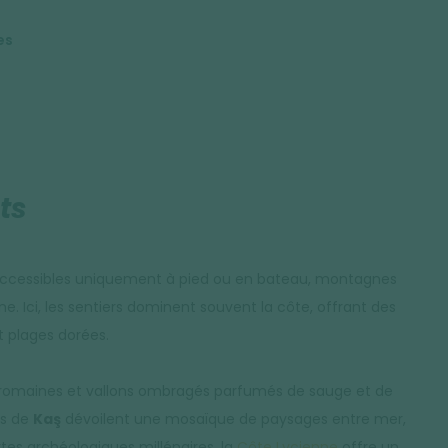
es
ts
 accessibles uniquement à pied ou en bateau, montagnes
. Ici, les sentiers dominent souvent la côte, offrant des
 plages dorées.
co-romaines et vallons ombragés parfumés de sauge et de
es de
Kaş
dévoilent une mosaïque de paysages entre mer,
tes archéologiques millénaires, la
Côte Lycienne
offre un