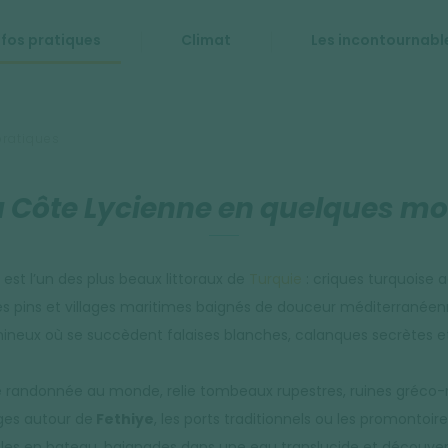
nfos pratiques
Climat
Les incontournabl
pratiques
a Côte Lycienne en quelques mo
est l’un des plus beaux littoraux de
Turquie
: criques turquoise
s pins et villages maritimes baignés de douceur méditerranéenne
neux où se succèdent falaises blanches, calanques secrètes et
es de randonnée au monde, relie tombeaux rupestres, ruines gré
ges autour de
Fethiye
, les ports traditionnels ou les promontoir
cales en bateau, baignades dans une eau translucide et découver