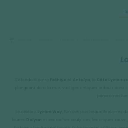
I
Accueil
Europe
Turquie
Côte Lycienne
Infos 
L
S’étendant entre
Fethiye
et
Antalya
, la
Côte Lycienne
plongeant dans la mer, vestiges antiques enfouis dans le
panoramas lumi
Le célèbre
Lycian Way
, l’un des plus beaux itinérair
laurier.
Dalyan
et ses roches sculptées, les criques sauva
histoire et nature préservée. Entre balades côtières, es