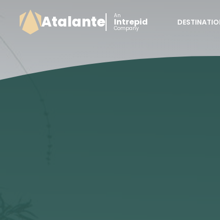
An
Atalante
Intrepid
DESTINATIO
Company