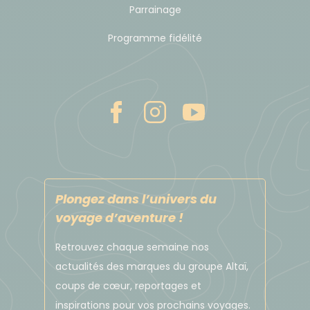
Parrainage
ATTENTION
Programme fidélité
Au moment de la prise en charge du véhicule, il
vous sera demandé le permis de conduire au
nom du conducteur et une carte bancaire au
nom du conducteur. Il est nécessaire que ce
soit une carte bancaire de crédit (mention «
crédit » et non « débit » sur la carte). Pensez à
bien vérifier auprès de votre banque avant
votre départ!
Plongez dans l’univers du
Aussi, si vous ne récupérez pas votre voiture
voyage d’aventure !
dans les heures qui suivent l'heure prévue
Retrouvez chaque semaine nos
(généralement sous 6 heures), le loueur se
actualités des marques du groupe Altaï,
réserve le droit de livrer votre voiture à un
coups de cœur, reportages et
autre client.
inspirations pour vos prochains voyages.