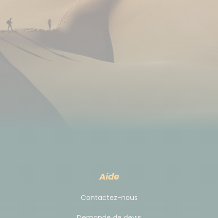
Son coût est par nuit et par chambre, selon la
catégorie de l'hôtel:
1-2 étoiles: 0.50€
3 étoiles: 1.50€
4 étoiles: 3.00€
5 étoiles: 4.00€
Accès wifi dans les hébergements.
Pas besoin d'adaptateur pour les prises.
Heure et lieu de rendez-vous
A votre hôtel à Héraklion, J01.
Aide
Contactez-nous
Dispersion
Demande de devis