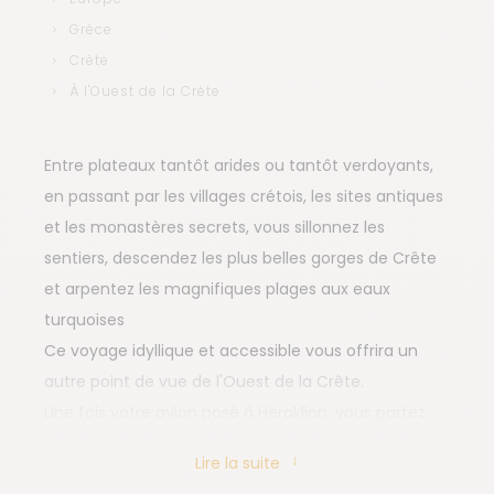
Grèce
Crète
À l'Ouest de la Crète
Entre plateaux tantôt arides ou tantôt verdoyants,
en passant par les villages crétois, les sites antiques
et les monastères secrets, vous sillonnez les
sentiers, descendez les plus belles gorges de Crête
et arpentez les magnifiques plages aux eaux
turquoises
Ce voyage idyllique et accessible vous offrira un
autre point de vue de l'Ouest de la Crête.
Une fois votre avion posé à Heraklion, vous partez
vous installer dans un hôtel du centre-ville.Le
Lire la suite
lendemain, une fois votre voiture de location livrée