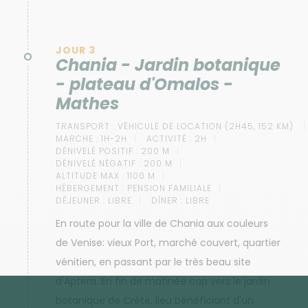
JOUR 3
Chania - Jardin botanique
- plateau d'Omalos -
Mathes
TRANSPORT :
VÉHICULE DE LOCATION (2H45, 152 KM)
MARCHE :
1H-2H
ACTIVITÉ :
2H
DÉNIVELÉ POSITIF :
200 M
DÉNIVELÉ NÉGATIF :
200 M
ALTITUDE MAX :
1100 M
HÉBERGEMENT :
PENSION FAMILIALE
DÉJEUNER :
LIBRE
DÎNER :
LIBRE
En route pour la ville de Chania aux couleurs
de Venise: vieux Port, marché couvert, quartier
vénitien, en passant par le très beau site
d'Aptera. En fin de matinée cap vers le jardin
botanique de Crète, lieu bénéficiant d'un