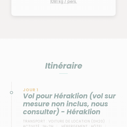
1081 kg / pers.
Itinéraire
JOUR 1
Vol pour Héraklion (vol sur
mesure non inclus, nous
consulter) - Héraklion
TRANSPORT :
VOITURE DE LOCATION (0H20)
ACTIVITÉ :
1H-2H
HÉBERGEMENT :
HÔTEL