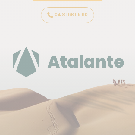
Les pensions familiales: ce sont de petites
structures gérées par une famille, en général
propriétaires des lieux et qui disposent d'une
04 81 68 55 60
autorisation du ministère du tourisme pour
héberger les touristes.
Les gîtes traditionnels: cela peut être soit un
Atalante
écolodge ou un habitat traditionnel en pierre ou
en bois qui a été transformé en pension familiale.
On entend par écolodge une structure
construite dans un souci d'harmonie avec la
nature et dont l'impact sur l'environnement est,
en conséquence, minime.
Vous êtes en charge de régler les taxes de séjour
pour chaque hébergement où vous passez une nuit
(ou plus).