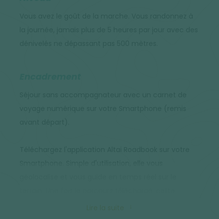
Vous avez le goût de la marche. Vous randonnez à
la journée, jamais plus de 5 heures par jour avec des
dénivelés ne dépassant pas 500 mètres.
Encadrement
Séjour sans accompagnateur avec un carnet de
voyage numérique sur votre Smartphone (remis
avant départ).
Téléchargez l'application Altai Roadbook sur votre
Smartphone. Simple d'utilisation, elle vous
géolocalise et vous guide en temps réel sur le
terrain. Une fois le parcours téléchargé, cette
application fonctionne sous le mode avion de votre
Lire la suite
téléphone (hors ligne). Vous y retrouvez aussi