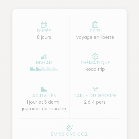
vous faites route vers Margarites, le village des
potiers, puis continuez vers Arkadi. Vous découvrez
ensuite Chania et son jardin botanique. Vous prenez
par la suite un peu de hauteur et rejoignez le
DURÉE
TYPE
8 jours
Voyage en liberté
plateau d'Omalos. Une fois la gorge d'Imbros
descendue, vous rejoignez Loutro, petit village de
bord de mer, en bateau taxi. Le lendemain, une
NIVEAU
THÉMATIQUE
courte randonnée vous mène à votre voiture et
Road trip
faites la route pour atteindre le monastère de
Preveli au cœur d'une palmeraie. Pour rejoindre
Matala, où vous passez les deux prochaines nuits,
ACTIVITÉS
TAILLE DU GROUPE
vous empruntez une route permettant de rejoindre
1 jour et 5 demi-
2 à 4 pers.
les plages idylliques de Triopetra, Agios Pavlos et
journées de marche
Agios Giorgos. Enfin, vous alternez rando et route
pour visiter la plaine de la Messara, ses sites
archéologiques et la forêt de Rouvas.
ÉMISSIONS CO2