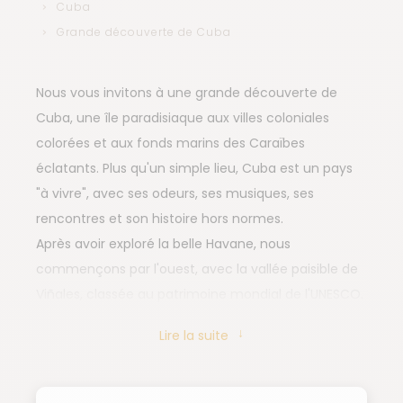
Cuba
Grande découverte de Cuba
Nous vous invitons à une grande découverte de
Cuba, une île paradisiaque aux villes coloniales
colorées et aux fonds marins des Caraïbes
éclatants. Plus qu'un simple lieu, Cuba est un pays
"à vivre", avec ses odeurs, ses musiques, ses
rencontres et son histoire hors normes.
Après avoir exploré la belle Havane, nous
commençons par l'ouest, avec la vallée paisible de
Viñales, classée au patrimoine mondial de l'UNESCO.
Ses "mogotes" (massifs karstiques) rappellent les
Lire la suite
paysages de la Chine du Sud. Nous profitons
également des plages caribéennes aux eaux
émeraude. Nous continuons vers l'est, avec une