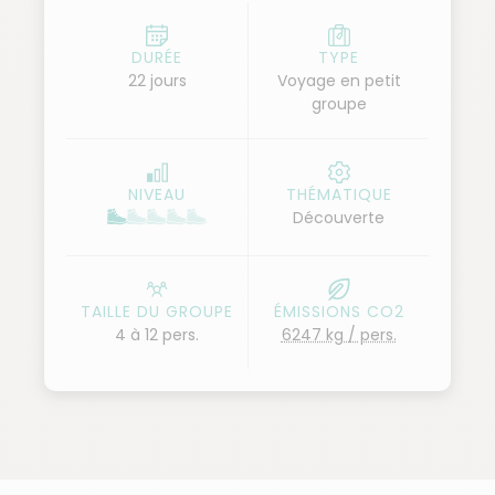
étape dans la Baie des Cochons, puis découvrons
Cienfuegos et Trinidad, réputées pour leurs centres
DURÉE
TYPE
22 jours
Voyage en petit
historiques d'architecture coloniale.
groupe
En passant par Sancti Spiritus et Camaguey, nous
atteignons la Sierra Maestra, la plus haute chaîne de
montagnes de l'île, où nous visitons l'ancien poste
NIVEAU
THÉMATIQUE
de commandement de Fidel Castro. Après la visite
Découverte
de Santiago de Cuba, nous randonnons au cœur
d'une végétation luxuriante, près de l'énigmatique
montagne tabulaire "Yunque" qui domine Baracoa.
TAILLE DU GROUPE
ÉMISSIONS CO2
Enfin, nous retournons vers l'ouest en faisant étape
4 à 12 pers.
6247 kg / pers.
par Holguin et Santa Clara, pour terminer notre
voyage à La Havane.
Ce voyage, avec ses nombreux trajets routiers, nous
permet de découvrir toutes les richesses de l'île
crocodile. Une aventure guidée par des experts