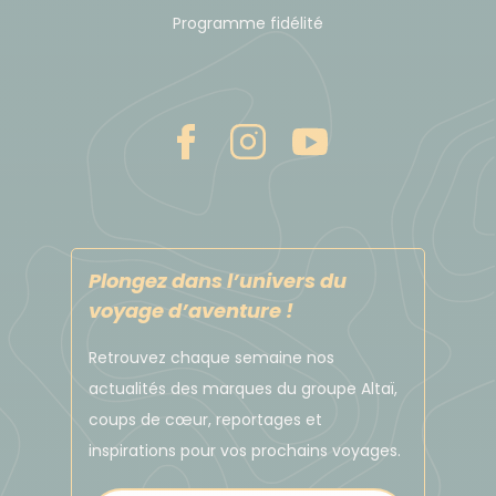
qui leur permettent de s'en sortir. Depuis de
Programme fidélité
nombreuses années, soucieux de rémunérer ses
guides à leur juste valeur, nous avons mis en place
un système complexe pour leur garantir un salaire
plus juste (inclus dans le prix de votre voyage).
D'autre part, si le pourboire est laissé à votre
appréciation et ne se substitue pas aux salaires,
nous vous encourageons à laisser à votre guide en
fin de circuit deux enveloppes avec les pourboires
Plongez dans l’univers du
du groupe de l'ordre de 5€/semaine/participant
voyage d’aventure !
pour le chauffeur et 10€/semaine/participant pour
Retrouvez chaque semaine nos
le guide.
actualités des marques du groupe Altaï,
Pour les guides locaux que vous rencontrerez à la
coups de cœur, reportages et
journée durant votre voyage, nous vous suggérons
inspirations pour vos prochains voyages.
de leur laisser une enveloppe d'environ 1
€/participant/jour.