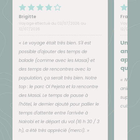
généralement pour ce voyage (donnée à titre
indicatif). En cas d'indisponibilité, vous logerez dans
Brigitte
Françoi
Voyage effectué du 03/07/2026 au
Voyage ef
des logements de niveau équivalent :
12/07/2026
12/07/202
Un voy
En hôtel / lodge ou villa privatisé
Le voyage était très bien. S'il est
anima
possible d'ajouter des temps de
Du J2 au J4 inclus + J1 si vous arrivez en vol de
appréh
jour sur Nairobi.
balade (comme avec les Masaï) et
quotid
des temps de rencontres avec la
population, ça serait très bien. Notre
En camping simple dans le bush
Nous a
top : le parc Ol Pejeta et la rencontre
animaux 
J5 à Loita - besoin d'un duvet sur cette nuit-là
des Masaï. Le temps de pause à
superbes
l'hôtel, le dernier ajouté pour pallier le
cuisinier
En camp de toile
(les murs des hébergements sont
temps d'attente entre l'arrivée à
en toile. Très grande tente avec salle de bain
Nairobi et le départ du vol (16 h 30 / 3
privative),
dans tous les cas en tout confort :
h), a été très apprécié (merci).
Le J6 J7 J8 , nous passons 3 nuits dans un camp