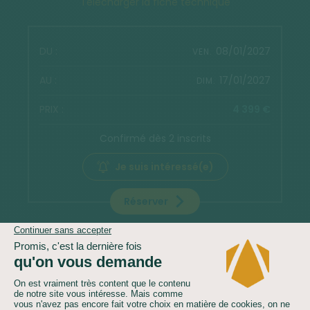
Télécharger la fiche technique
08/01/2027
VEN.
17/01/2027
DIM.
4 399 €
Confirmé dès 2 inscrits
Je suis intéressé(e)
Réserver
22/01/2027
VEN.
31/01/2027
DIM.