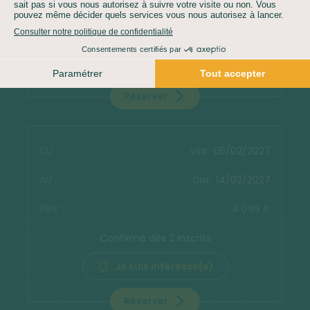
4 099 €
Confirmé dès 2 inscrits
Je suis intéressé(e)
Réserver
05/02/2027
VEN.
14/02/2027
DIM.
4 099 €
Confirmé dès 2 inscrits
Je suis intéressé(e)
Réserver