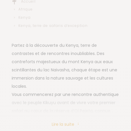
Accueil
Afrique
Kenya
Kenya, terre de safaris d’exception
Partez à la découverte du Kenya, terre de
contrastes et de rencontres inoubliables. Des
contreforts majestueux du mont Kenya aux eaux
scintillantes du lac Naivasha, chaque étape est une
immersion dans la nature sauvage et les cultures
locales.
Vous commencerez par une rencontre authentique
avec le peuple Kikuyu avant de vivre votre premier
safari au cœur de la réserve d’Ol Pejeta, connue
pour ses rhinocéros et ses grands prédateurs. Plus
Lire la suite
au sud, une balade en bateau sur le lac Naivasha