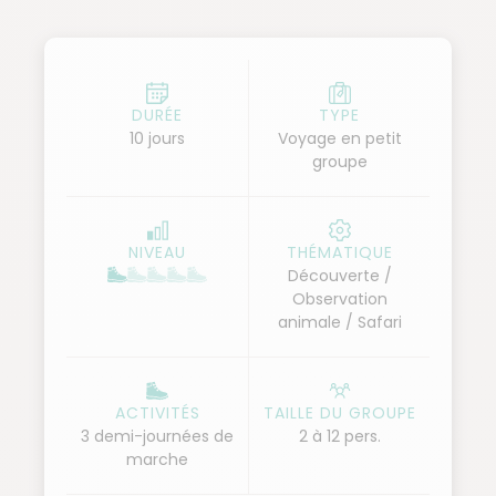
vous fera approcher les hippopotames et une
multitude d’oiseaux.
Votre voyage se poursuit dans la région de Loita, où
vous partagerez un moment unique avec les fiers
DURÉE
TYPE
10 jours
Voyage en petit
guerriers massaïs, entre traditions et vie pastorale.
groupe
Enfin, cap sur l’incontournable Masai Mara, royaume
des lions, des éléphants et des immenses troupeaux
d’herbivores. Deux journées complètes de safaris
NIVEAU
THÉMATIQUE
vous permettront d’explorer ses plaines infinies et
Découverte /
de vibrer au rythme de la savane.
Observation
animale / Safari
Un voyage d’aventure et d’émotion, entre safaris
grandioses et rencontres humaines, pour vivre
l’essence du Kenya.
ACTIVITÉS
TAILLE DU GROUPE
3 demi-journées de
2 à 12 pers.
marche