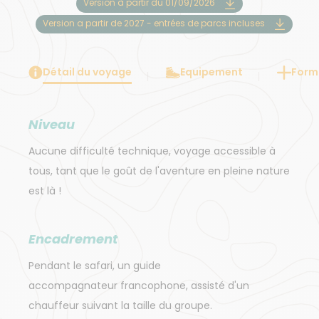
Version à partir du 01/09/2026
Version a partir de 2027 - entrées de parcs incluses
Détail du voyage
Equipement
Forma
Niveau
Aucune difficulté technique, voyage accessible à
tous, tant que le goût de l'aventure en pleine nature
est là !
Encadrement
Pendant le safari, un guide
accompagnateur francophone, assisté d'un
chauffeur suivant la taille du groupe.