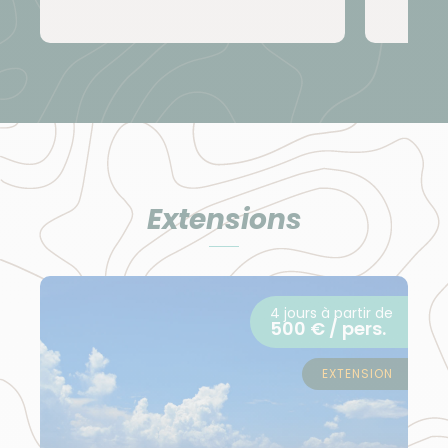
de toile situé en bordure du Parc national de
Masaï Mara à
Mara Kimana Camp (ou similaire)
Déplacement
TRANSPORT INTERNATIONAL :
Pour le Kenya, nous utilisons des vols réguliers au
départ de Paris (s’opérant toute l’année et à heure
Extensions
fixe). Vous volerez principalement sur les
compagnies Kenya Airways. En fonction des
disponibilités au moment de votre inscription, nous
4 jours à partir de
pourrons également vous proposer d’autres
500 € / pers.
compagnies.
EXTENSION
Les horaires de vols indicatifs au départ de Paris vers
Nairobi A/R :