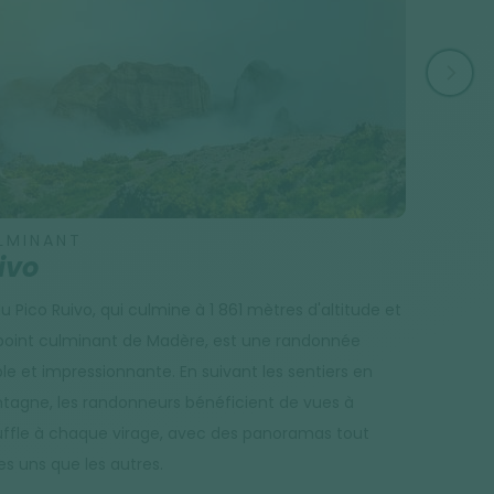
LMINANT
CANAUX 
ivo
Les le
u Pico Ruivo, qui culmine à 1 861 mètres d'altitude et
Le réseau d
 point culminant de Madère, est une randonnée
d'ingéniosi
e et impressionnante. En suivant les sentiers en
colonisatio
tagne, les randonneurs bénéficient de vues à
par des for
uffle à chaque virage, avec des panoramas tout
des ouvrier
es uns que les autres.
hauteurs ve