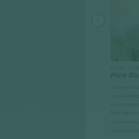
POINT CU
Pico Ru
L'ascension d
constitue le
incontournabl
flanc de mon
couper le so
aussi beaux l