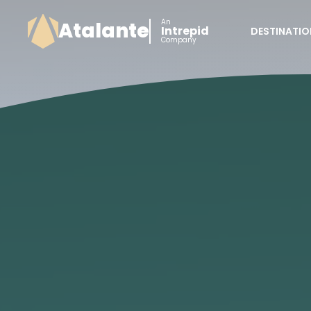
An
Atalante
Intrepid
DESTINATIO
Company