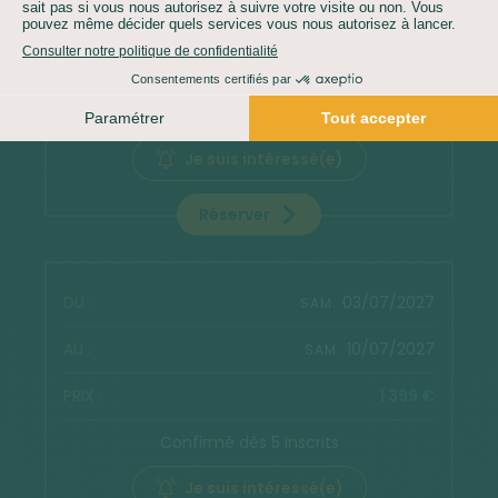
01/05/2027
SAM.
1 399 €
Confirmé dès 5 inscrits
Je suis intéressé(e)
Réserver
03/07/2027
SAM.
10/07/2027
SAM.
1 399 €
Confirmé dès 5 inscrits
Je suis intéressé(e)