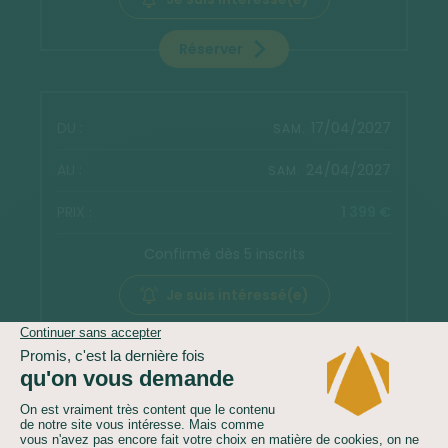
Réserver
17/04/2027
SAM.
24/04/2027
SAM.
1 399 €
Confirmé dès 5 inscrits
Je suis intéressé(e)
Réserver
24/04/2027
SAM.