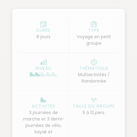
l'univers entièrement minéral, petite mise en jambe
en mode rando aquatique avant d'aller pédaler
dans une levada, puis de traverser des Picos,
ambiance montagne avec notre objectif le point
DURÉE
TYPE
8 jours
Voyage en petit
culminant de l'île : le Pico Ruivo à 1 861 mètres.
groupe
Entre mer et montagne, nous gagnons ensuite la
côte sud en faisant halte aux 25 fontaines,
ensemble de petites cascades dans un
NIVEAU
THÉMATIQUE
environnement luxuriant avant de revenir sur
Multiactivités /
Funchal pour clore ce séjour de découverte active
Randonnée
de Madère.
ACTIVITÉS
TAILLE DU GROUPE
3 journées de
5 à 12 pers.
marche et 3 demi-
journées de vélo,
kayak et