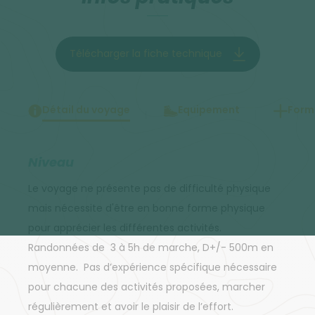
Télécharger la fiche technique
Détail du voyage
Equipement
Forma
Niveau
Le voyage ne présente pas de difficulté physique
mais nécessite d'être en bonne forme physique
pour apprécier les différentes activités.
Randonnées de 3 à 5h de marche, D+/- 500m en
moyenne. Pas d’expérience spécifique nécessaire
pour chacune des activités proposées, marcher
régulièrement et avoir le plaisir de l’effort.