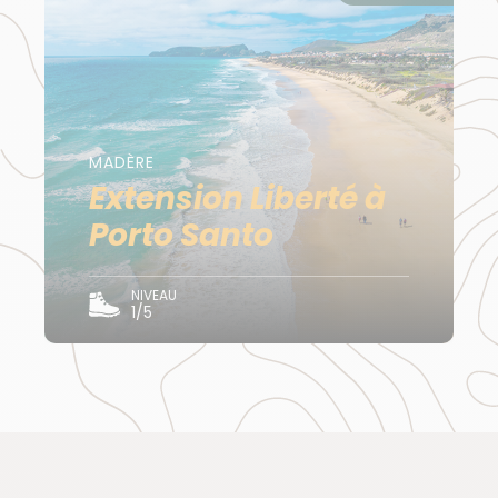
Dispersion le J08 après le petit déjeuner. Transfert*
libre à l'aéroport selon vos horaires de vols.
* Transfert hôtel - aéroport inclus si vous avez
réservé les vols avec nous.
MADÈRE
Extension Liberté à
Déplacement
Porto Santo
Véhicule privé et / ou minibus pour rejoindre les
départs d'activité et randonnée.
NIVEAU
1/5
Budget & change
La monnaie est l'Euro. Les banques sont fermées le
week-end. Toutes les villes sont équipées en
distributeurs automatiques.
Pensez au petit budget dont vous aurez besoin pour