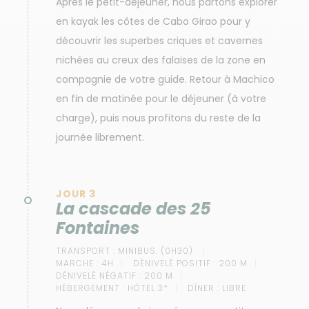
Après le petit-déjeuner, nous partons explorer
en kayak les côtes de Cabo Girao pour y
découvrir les superbes criques et cavernes
nichées au creux des falaises de la zone en
compagnie de votre guide. Retour à Machico
en fin de matinée pour le déjeuner (à votre
charge), puis nous profitons du reste de la
journée librement.
JOUR 3
La cascade des 25
Fontaines
TRANSPORT :
MINIBUS. (0H30)
MARCHE :
4H
DÉNIVELÉ POSITIF :
200 M
DÉNIVELÉ NÉGATIF :
200 M
HÉBERGEMENT :
HÔTEL 3*
DÎNER :
LIBRE