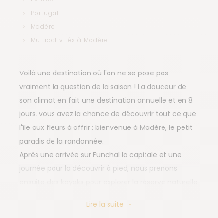
Portugal
Madère
Multiactivités à Madère
Voilà une destination où l'on ne se pose pas
vraiment la question de la saison ! La douceur de
son climat en fait une destination annuelle et en 8
jours, vous avez la chance de découvrir tout ce que
l'île aux fleurs à offrir : bienvenue à Madère, le petit
paradis de la randonnée.
Après une arrivée sur Funchal la capitale et une
journée pour la découvrir à pied, nous prenons
ensuite des kayaks pour explorer la réserve naturelle
de Garajau (baie de Funchal). Puis, nous partons à
Lire la suite
l'extrémité est de l'île sur la Pointe Sao Lourenço, à