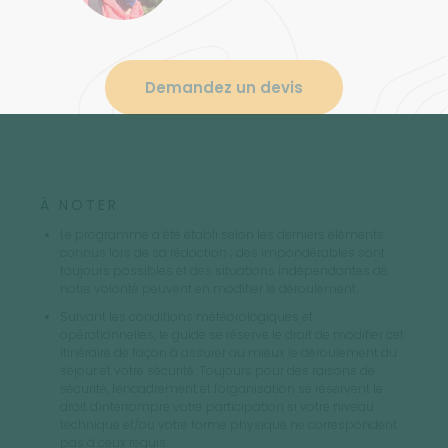
Demandez un devis
À NOTER
Le programme a été établi selon les derniers éléments
connus lors de sa rédaction ; des impondérables sont
toujours possibles et des situations indépendantes de
notre volonté peuvent en modifier le déroulement.
Suivant les conditions météorologiques et
opérationnelles, le guide se réserve le droit de modifier cet
itinéraire de façon à assurer au mieux le déroulement du
séjour et votre sécurité. Toujours pour des raisons de
sécurité, l'encadrement et l'organisation se réservent le
droit d'interrompre votre participation si votre niveau
technique et/ou votre forme physique ne correspondent
pas à ceux requis.