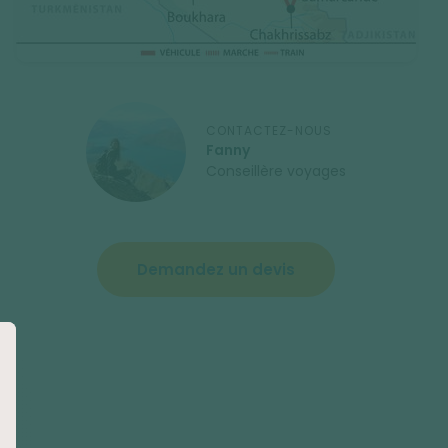
CONTACTEZ-NOUS
Fanny
Conseillère voyages
Demandez un devis