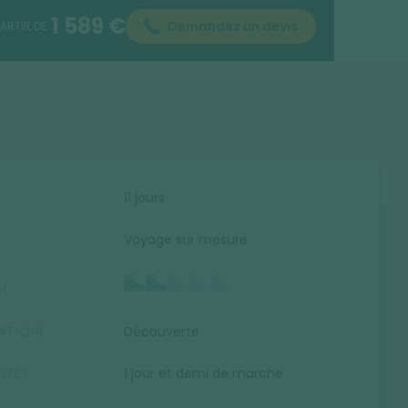
1 589 €
Demandez un devis
PARTIR DE
E
11 jours
Voyage sur mesure
U
ATIQUE
Découverte
ITÉS
1 jour et demi de marche