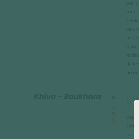
par l
méder
siècle
Moukh
avec 
Djami 
la dé
de Kh
au cou
Khiva - Boukhara
TRANS
DÉJEU
JOUR 2
Dépar
(440 
rouge