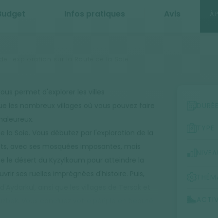
Budget
Infos pratiques
Avis
À 
 : exploration sur la Route de la Soie
vous permet d'explorer les villes
e les nombreux villages où vous pouvez faire
DURÉ
haleureux.
TYPE
 la Soie. Vous débutez par l'exploration de la
uits, avec ses mosquées imposantes, mais
NIVEA
e le désert du Kyzylkoum pour atteindre la
ir ses ruelles imprégnées d'histoire. Puis,
THÉM
Aydarkul, ainsi que les villages de Tersak et
ACTIV
ouzbek. Vous concluez votre périple en beauté
 sur la Route de la Soie, mettant en lumière