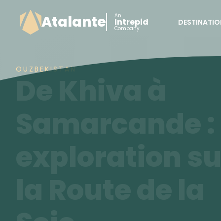
An
Atalante
Intrepid
DESTINATIO
Company
OUZBEKISTAN
De Khiva à
Samarcande :
exploration su
la Route de la