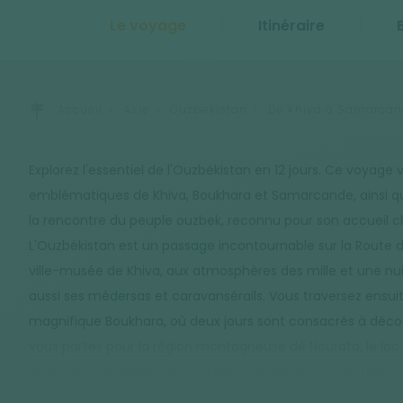
Le voyage
Itinéraire
Accueil
Asie
Ouzbekistan
De Khiva à Samarcande
Explorez l'essentiel de l'Ouzbékistan en 12 jours. Ce voyage 
emblématiques de Khiva, Boukhara et Samarcande, ainsi qu
la rencontre du peuple ouzbek, reconnu pour son accueil c
L'Ouzbékistan est un passage incontournable sur la Route de
ville-musée de Khiva, aux atmosphères des mille et une n
aussi ses médersas et caravansérails. Vous traversez ensuit
magnifique Boukhara, où deux jours sont consacrés à découvr
vous partez pour la région montagneuse de Nourata, le lac d'
Ayaktchi, établissant un contact privilégié avec le peuple 
avec une visite complète de Samarcande, une ville majeure