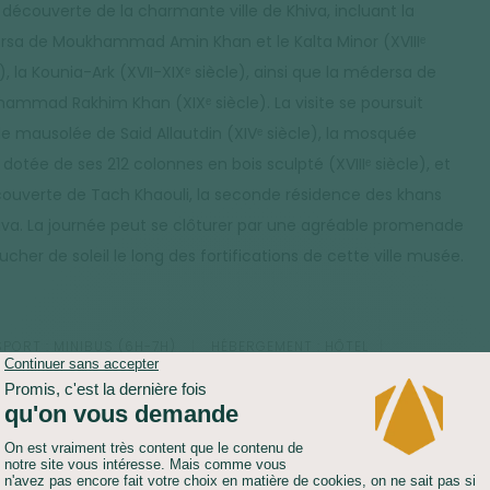
a découverte de la charmante ville de Khiva, incluant la
sa de Moukhammad Amin Khan et le Kalta Minor (XVIIIᵉ
), la Kounia-Ark (XVII-XIXᵉ siècle), ainsi que la médersa de
ammad Rakhim Khan (XIXᵉ siècle). La visite se poursuit
le mausolée de Said Allautdin (XIVᵉ siècle), la mosquée
dotée de ses 212 colonnes en bois sculpté (XVIIIᵉ siècle), et
couverte de Tach Khaouli, la seconde résidence des khans
iva. La journée peut se clôturer par une agréable promenade
cher de soleil le long des fortifications de cette ville musée.
PORT :
MINIBUS (6H-7H)
HÉBERGEMENT :
HÔTEL
NER :
LIBRE
DÎNER :
LIBRE
t matinal pour entamer une journée de route vers Boukhara
km). En chemin, vous traversez l'Amou-Daria et le désert
 de Kizil-Qum. Si l'opportunité se présente, vous avez la