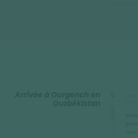
Lire la suite
la grandiose place Reguistan, le mausolée des Timourides,
Vous n'oubliez pas de visiter Tachkent qui fait un contrepo
Arrivée à Ourgench en
TRANS
Ouzbékistan
PETIT
JOUR 1
Arriv
guide
Khiva