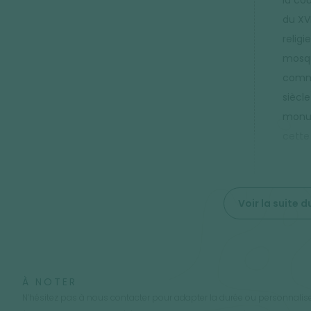
la co
du XVI
religi
mosqu
comme
siècl
monum
cette
Voir la suite
À NOTER
N’hésitez pas à nous contacter pour adapter la durée ou personnaliser