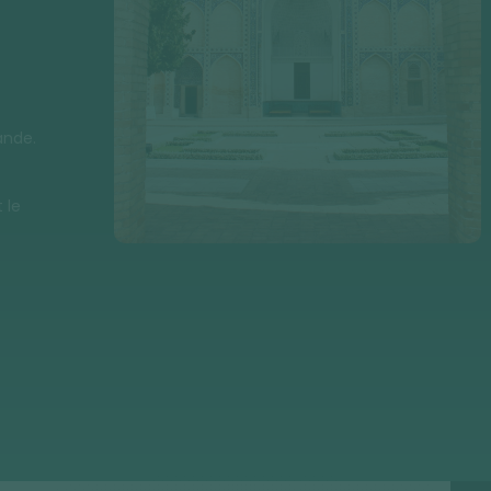
ande.
 le