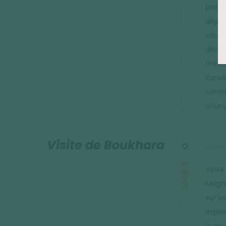
possi
déjeu
cours
décou
méder
Kanak
centr
chang
Visite de Boukhara
HÉBER
JOUR 3
Votre
Magho
sur le
explo