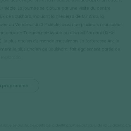
upole des Chapeliers et la médersa d'Abdoulazizkhan datant
Iᵉ siècle. La journée se clôture par une visite du centre
eux de Boukhara, incluant la médersa de Mir Arab, la
ée du Vendredi du XIIᵉ siècle, ainsi que plusieurs mausolées
 ceux de Tchachmai-Ayoub ou d'Ismail Samani (IX-Xᵉ
e), le plus ancien du monde musulman. La forteresse Ark, le
ent le plus ancien de Boukhara, fait également partie de
 exploration.
 du programme
 votre séjour. Nos experts de la destination seront ravis de vous aider à c