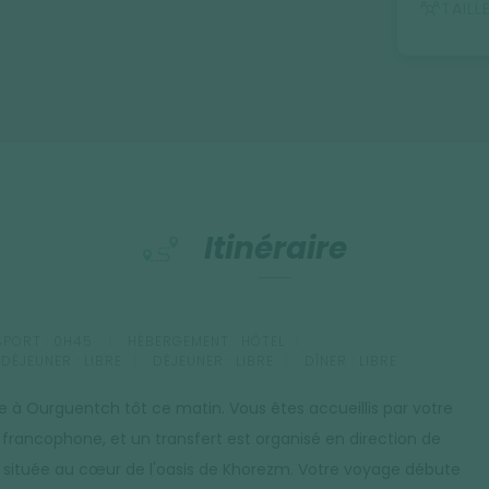
TAILL
 ses mosquées bleues et ses médersas.
int moderne aux autres cités.
Itinéraire
PORT :
0H45
HÉBERGEMENT :
HÔTEL
-DÉJEUNER :
LIBRE
DÉJEUNER :
LIBRE
DÎNER :
LIBRE
ée à Ourguentch tôt ce matin. Vous êtes accueillis par votre
 francophone, et un transfert est organisé en direction de
, située au cœur de l'oasis de Khorezm. Votre voyage débute