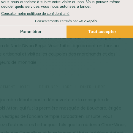
bilité de rencontrer les bergers du Kizil-Qum. Une pause
ner est prévue dans un tchaykana, un restaurant local, en
 de route. Arrivée à Boukhara vers 16h. Vous débutez la
verte avec les monuments historiques de la ville comme la
sa Koukeldosh, le caravansérail de Nadir Devan Begui et le
a de Nadir Divan Begui. Vous faites également un tour au
e artisanal et visitez les coupoles des marchands et des
eurs de monnaie.
GEMENT :
HÔTEL
DÉJEUNER :
LIBRE
DÎNER :
LIBRE
 journée débute par la découverte de la mosquée de
ki Attori, qui fut la première mosquée de Boukhara, érigée
s vestiges de l'ancien temple zoroastrien. Ensuite, vous
rez d'autres sites historiques tels que la médersa Chor-Minor,