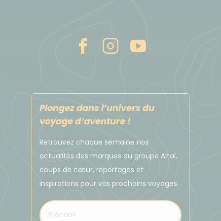
La monnaie nationale du Salvador est le dollar
américain (USD).
Il n’est pas possible de changer des euros en dollars
sur place.
Pour vos achats courants (boissons, snacks,
souvenirs…), nous vous recommandons de payer en
dollars en espèces. Les petites coupures (1, 5, 10
Plongez dans l’univers du
USD) sont particulièrement pratiques. Vous pourrez
voyage d’aventure !
vous procurer des dollars avant votre départ ou
retirer sur place dans les distributeurs automatiques
Retrouvez chaque semaine nos
(Visa/Mastercard), disponibles dans les principales
actualités des marques du groupe Altaï,
villes du pays.
coups de cœur, reportages et
Les cartes bancaires sont parfois acceptées dans
inspirations pour vos prochains voyages.
les hôtels, restaurants ou commerces des grandes
villes, mais restent peu utilisées dans les zones