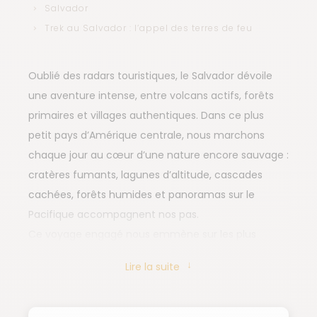
Salvador
Trek au Salvador : l’appel des terres de feu
Oublié des radars touristiques, le Salvador dévoile
une aventure intense, entre volcans actifs, forêts
primaires et villages authentiques. Dans ce plus
petit pays d’Amérique centrale, nous marchons
chaque jour au cœur d’une nature encore sauvage :
cratères fumants, lagunes d’altitude, cascades
cachées, forêts humides et panoramas sur le
Pacifique accompagnent nos pas.
Ce voyage engagé nous emmène sur les plus
beaux sommets du pays, du volcan Izalco à
Lire la suite
l’impressionnant Chaparrastique, en passant par le
mythique Ilamatepec ou les sentiers de la cordillère
orientale. Les randonnées, parfois exigeantes,