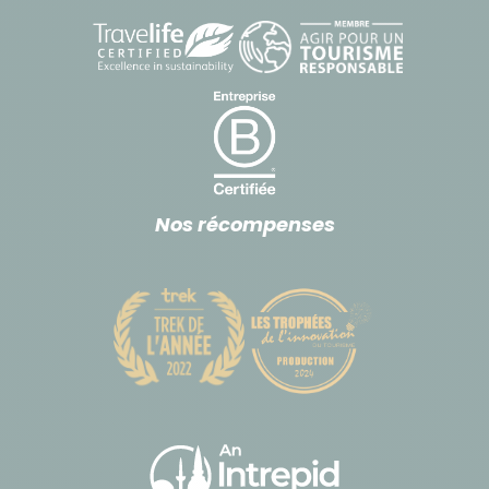
Les pourboires ne sont jamais obligatoires, mais ils
sont d’usage courant au Salvador, comme dans de
nombreux pays d’Amérique latine. Ils représentent
une reconnaissance directe du travail accompli par
votre guide, votre chauffeur ou les intervenants
locaux.
En fin de séjour, si vous êtes satisfaits de leurs
Nos récompenses
services, il est d’usage de laisser un pourboire. À titre
indicatif, vous pouvez prévoir :
4 à 6 USD par jour et par participant pour le guide
2 à 4 USD par jour et par participant pour le
chauffeur
Ce montant est bien sûr à ajuster librement, en
fonction de votre satisfaction et de la taille du
groupe.