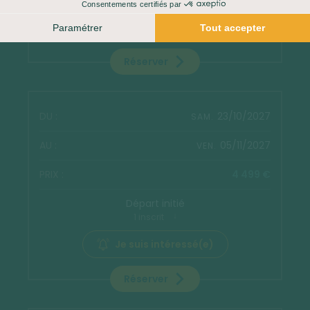
Je suis intéressé(e)
Réserver
23/10/2027
SAM.
05/11/2027
VEN.
4 499 €
Départ initié
1 inscrit
Je suis intéressé(e)
Réserver