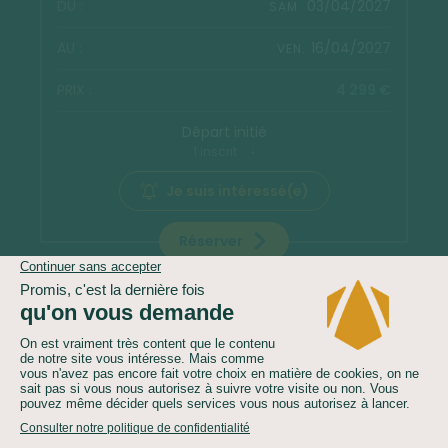
03/04/2027
SAM.
16/04/2027
VEN.
4 299 €
Départ initié
1 inscrit
Je suis intéressé(e)
Réserver
17/07/2027
SAM.
30/07/2027
VEN.
4 299 €
Confirmé dès 5 inscrits