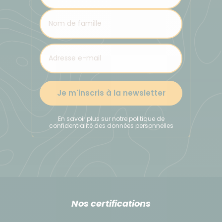
rurales. Il est donc préférable de ne pas compter
uniquement sur la carte bancaire.
À titre indicatif :
Une pupusa (spécialité locale) coûte environ 1
USD
Un repas complet dans un restaurant local coûte
entre 5 et 10 USD
Je m'inscris à la newsletter
Pour les repas libres, prévoyez un budget de 10 à
20 € selon vos envies
En savoir plus sur notre politique de
Pour consulter le taux de change du moment :
confidentialité des données personnelles
www.xe.com/fr
Pensez également à prévoir un budget pour les
boissons, pourboires, et quelques souvenirs si vous le
souhaitez.
Nos certifications
Pourboires