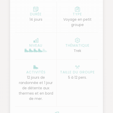
offrent une immersion totale, avec des étapes
allant jusqu’à 16 km et plus de 1000 mètres de
DURÉE
TYPE
14 jours
Voyage en petit
dénivelé.
groupe
Au-delà de l’effort, ce circuit nous plonge dans
l’âme salvadorienne : accueil chaleureux, marchés
colorés, thermes naturels, traditions rurales et
NIVEAU
THÉMATIQUE
pupusas partagées. Des forêts et cascades aux
Trek
plages sauvages d’El Zonte, chaque étape offre son
lot de surprises, entre adrénaline et sérénité.
Un concentré d’Amérique centrale, brut, chaleureux
ACTIVITÉS
TAILLE DU GROUPE
et inoubliable.
12 jours de
5 à 12 pers.
randonnée et 1 jour
de détente aux
thermes et en bord
de mer.