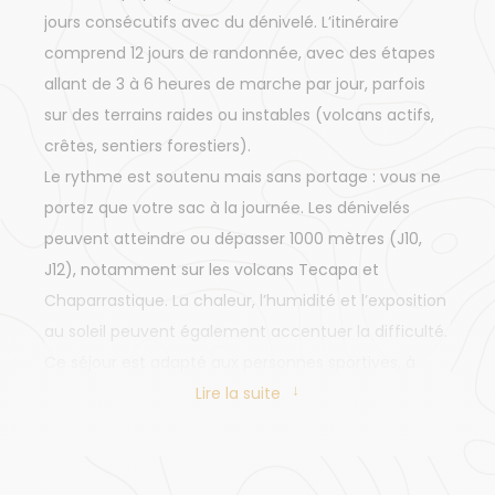
jours consécutifs avec du dénivelé. L’itinéraire
comprend 12 jours de randonnée, avec des étapes
allant de 3 à 6 heures de marche par jour, parfois
sur des terrains raides ou instables (volcans actifs,
crêtes, sentiers forestiers).
Le rythme est soutenu mais sans portage : vous ne
portez que votre sac à la journée. Les dénivelés
peuvent atteindre ou dépasser 1000 mètres (J10,
J12), notamment sur les volcans Tecapa et
Chaparrastique. La chaleur, l’humidité et l’exposition
au soleil peuvent également accentuer la difficulté.
Ce séjour est adapté aux personnes sportives, à
l’aise en terrain varié, souhaitant vivre une
Lire la suite
immersion active et complète dans un pays encore
préservé du tourisme de masse.