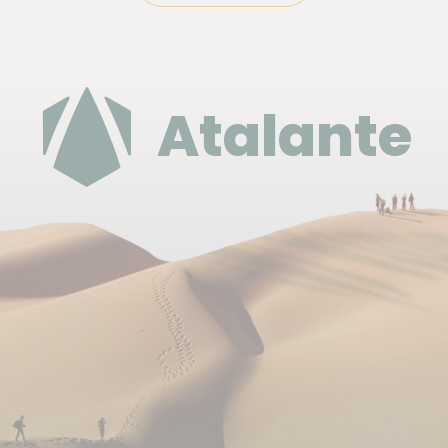
vegan strict, etc.) peuvent être plus difficiles à
respecter dans certaines zones rurales.
Nous pouvons proposer des repas végétariens mais
Atalante
le choix sera limité. Le régime végétariennes est
encore nouveau au Salvador, nous ferons notre
possible pour offrir de la variété. Nous ne
pouvons par contre pas prendre en compte des
régimes vegan ou sans gluten pour la complexité
de trouver une offre adaptée.
Hébergement
Tout au long du voyage, nous logeons dans de
petits hôtels locaux soigneusement sélectionnés
pour leur ambiance conviviale, leur propreté et leur
situation idéale. Ces hébergements, simples mais