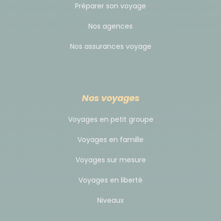
Santa Ana – Hotel Velvet
Préparer son voyage
Juayúa (Route des Fleurs) – Hotel Bourbon
Nos agences
La Libertad/El Palmarcito (El Zonte) – Hotel
Atami
Nos assurances voyage
Alegría – Hotel Tekapa
Ces hébergements sont donnés à titre indicatif.
Nos voyages
Selon les disponibilités, ils peuvent être remplacés
par d'autres établissements de niveau et de confort
Voyages en petit groupe
équivalents.
Voyages en famille
Voyages sur mesure
Déplacement
Voyages en liberté
Tous les transferts terrestres sont assurés en
véhicule privé confortable et climatisé, adapté à la
Niveaux
taille du groupe. Cela permet une grande souplesse