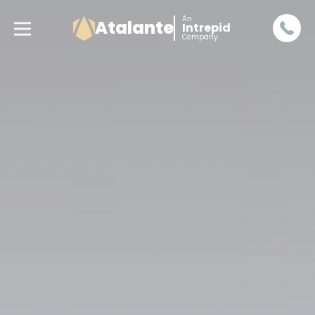
An
Atalante
Intrepid
Company