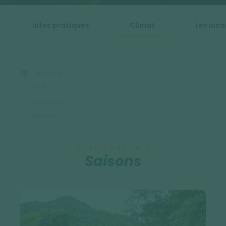
Infos pratiques
Climat
Les inc
Accueil
Asie
Thaïlande
Climat
QUAND PARTIR ?
Saisons