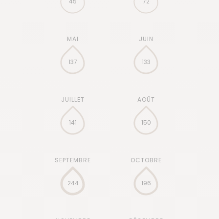
45
72
137
133
141
150
244
196