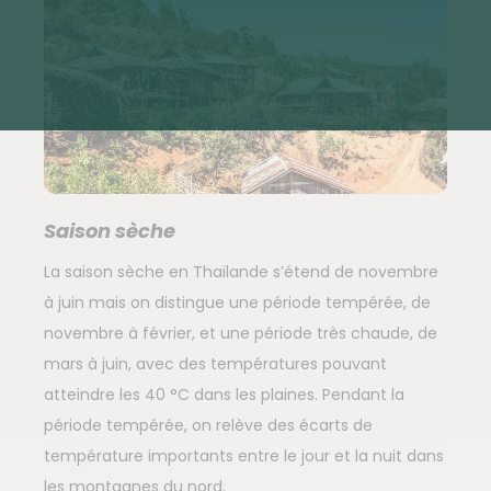
Saison sèche
La saison sèche en Thaïlande s’étend de novembre
à juin mais on distingue une période tempérée, de
novembre à février, et une période très chaude, de
mars à juin, avec des températures pouvant
atteindre les 40 °C dans les plaines. Pendant la
période tempérée, on relève des écarts de
température importants entre le jour et la nuit dans
les montagnes du nord.