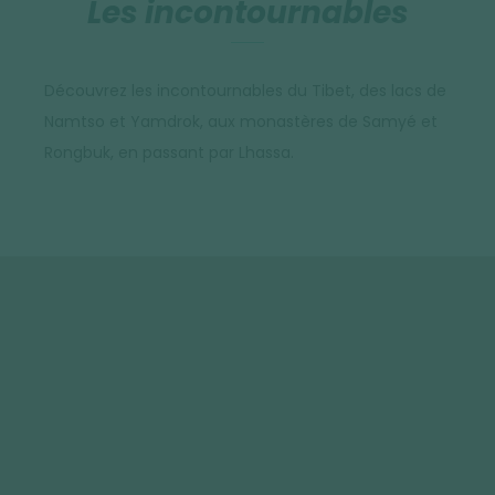
Les incontournables
Découvrez les incontournables du Tibet, des lacs de
Namtso et Yamdrok, aux monastères de Samyé et
Rongbuk, en passant par Lhassa.