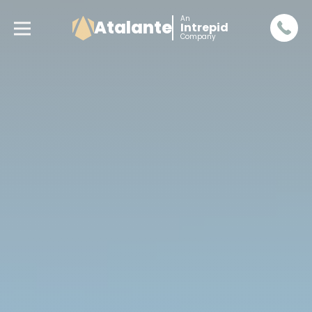
An
Atalante
Intrepid
Company