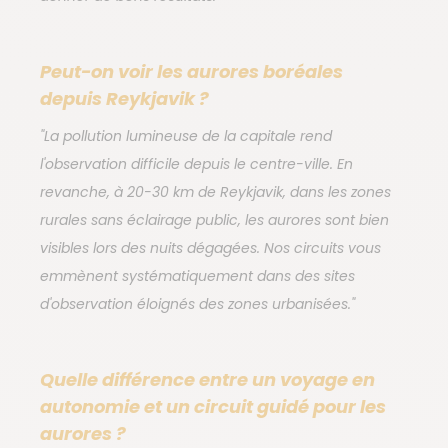
moment dans un cadre intime.
Peut-on voir les aurores boréales
depuis Reykjavik ?
L'Islande en hiver, bien
plus que les aurores
"La pollution lumineuse de la capitale rend
l'observation difficile depuis le centre-ville. En
revanche, à 20-30 km de Reykjavik, dans les zones
Un séjour hivernal en Islande, c'est une expérience
rurales sans éclairage public, les aurores sont bien
sensorielle totale qui ne se limite pas aux nuits
visibles lors des nuits dégagées. Nos circuits vous
étoilées. Le jour, les paysages enneigés de la côte
emmènent systématiquement dans des sites
sud révèlent une Islande que peu de voyageurs
d'observation éloignés des zones urbanisées."
connaissent : les cascades de Seljalandsfoss
partiellement gelées, les plages de sable noir de Vík
sous la neige, les langues glaciaires de Skaftafell
Quelle différence entre un voyage en
autonomie et un circuit guidé pour les
dans une lumière hivernale dorée.
aurores ?
Les activités qui rythment nos séjours hivernaux