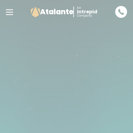
An
Atalante
Intrepid
Company