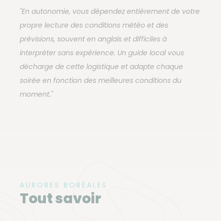
combinent randonnée en raquettes dans les vallées
"En autonomie, vous dépendez entièrement de votre
enneigées, exploration de grottes de glace bleue
propre lecture des conditions météo et des
sous les glaciers — accessibles uniquement de
prévisions, souvent en anglais et difficiles à
novembre à mars — et baignades dans les sources
interpréter sans expérience. Un guide local vous
chaudes géothermiques dont le contraste avec l'air
décharge de cette logistique et adapte chaque
glacé est une expérience à part entière.
soirée en fonction des meilleures conditions du
moment."
AURORES BORÉALES
Tout savoir