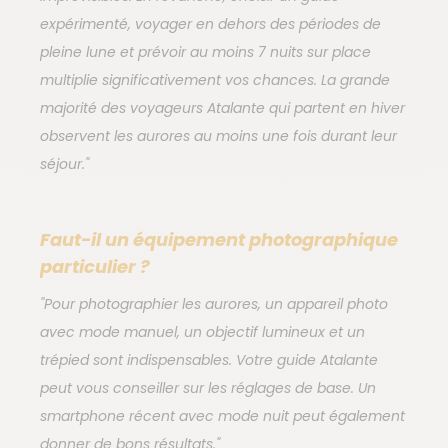
expérimenté, voyager en dehors des périodes de
pleine lune et prévoir au moins 7 nuits sur place
L'avantage Atalante : des
multiplie significativement vos chances. La grande
guides experts
majorité des voyageurs Atalante qui partent en hiver
observent les aurores au moins une fois durant leur
séjour."
L'aurore boréale ne se commande pas. Elle dépend
de l'activité solaire, de la couverture nuageuse et de
l'éloignement des sources lumineuses — trois
Faut-il un équipement photographique
variables qui évoluent d'heure en heure. C'est là
particulier ?
qu'intervient l'expertise de nos guides français,
"Pour photographier les aurores, un appareil photo
experts du terrain et de la destination.
avec mode manuel, un objectif lumineux et un
Chaque soir, votre guide consulte les prévisions et
trépied sont indispensables. Votre guide Atalante
les cartes météo locales pour décider du meilleur
peut vous conseiller sur les réglages de base. Un
spot d'observation. Nos groupes, limités à 12
smartphone récent avec mode nuit peut également
personnes maximum, vous permettent de vivre ce
donner de bons résultats."