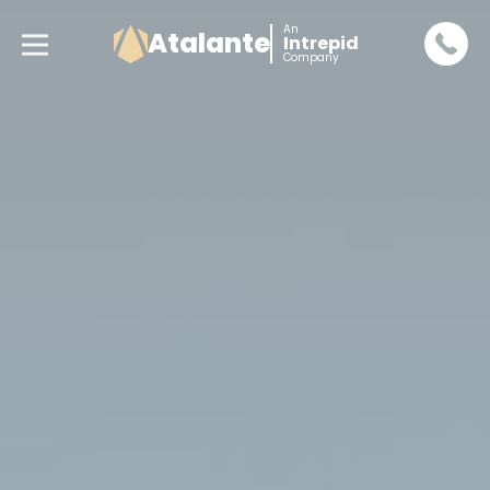
An
Atalante
Intrepid
Company