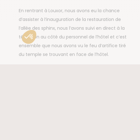
En rentrant à Louxor, nous avons eu la chance
d’assister à l’inauguration de la restauration de
l’allée des sphinx, nous l’avons suivi en direct à la
télévision au côté du personnel de l’hôtel et c’est
ensemble que nous avons vu le feu d’artifice tiré
du temple se trouvant en face de l’hôtel.
Le dernier jour a été pharaonique de par son
intensité.
La vallée des Rois, le temple
d’Hatchepsout, les colosses de Memnon, le
temple de Karnak
et pour finir le
temple de
Louxor
et
l’allée des Sphinx
.