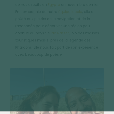
de nos circuits en
Égypte
en novembre dernier.
En compagnie de notre
équipe locale
, elle a
goûté aux plaisirs de la navigation et de la
randonnée pour découvrir une région peu
connue du pays : le
lac Nasser
, loin des masses
touristiques mais si près de la légende des
Pharaons. Elle nous fait part de son expérience
avec beaucoup de poésie :