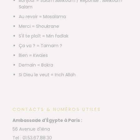
Bonjour = Salam Aleïkoum / Réponse : Aleïkoum
Salam
Au revoir = Masalama
Merci = Shoukrane
S'il te plaît = Min fadlak
Ça va ? = Tamam ?
Bien = Kwaïes
Demain = Bokra
Si Dieu le veut = Inch Allah
CONTACTS & NUMÉROS UTILES
Ambassade d'Égypte à Paris :
56 Avenue d'Iéna
Tel : 01.53.67.88.30