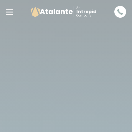
An
Atalante
Intrepid
Company