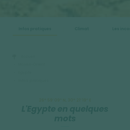
Infos pratiques
Climat
Les inc
Accueil
Moyen-Orient
Egypte
Infos pratiques
26° 59′ 09″ N, 30° 21′ 19″ E
L'Egypte en quelques
mots