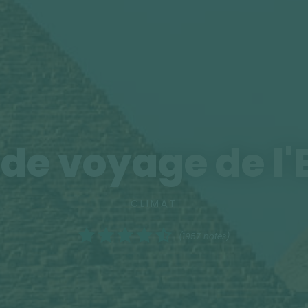
de voyage de l
CLIMAT
(1957 notes)