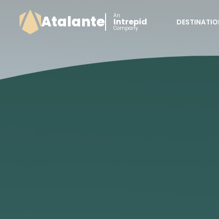
An
Atalante
Intrepid
DESTINATIO
Company