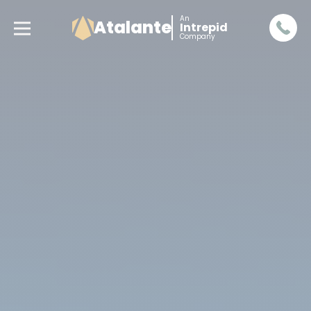
An
Atalante
Intrepid
Company