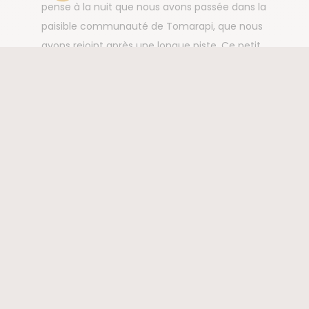
pense à la nuit que nous avons passée dans la
paisible communauté de Tomarapi, que nous
avons rejoint après une longue piste. Ce petit
village bolivien avec ses maisons traditionnelles,
sa petite église et ses alpagas, au pied du volcan
Sajama, formait un paysage de carte postale.
C’était magique.”