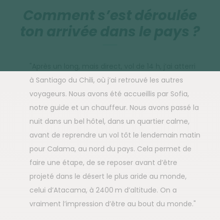
Comment s’est déroulée
ton arrivée dans le pays ?
"Après un long, mais direct, vol de 14 h, j’ai atterri
à Santiago du Chili, où j’ai retrouvé les autres
voyageurs. Nous avons été accueillis par Sofia,
notre guide et un chauffeur. Nous avons passé la
nuit dans un bel hôtel, dans un quartier calme,
avant de reprendre un vol tôt le lendemain matin
pour Calama, au nord du pays. Cela permet de
faire une étape, de se reposer avant d’être
projeté dans le désert le plus aride au monde,
celui d’Atacama, à 2400 m d’altitude. On a
vraiment l’impression d’être au bout du monde."