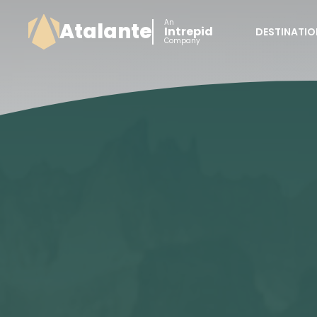
An
Atalante
Intrepid
DESTINATIO
Company