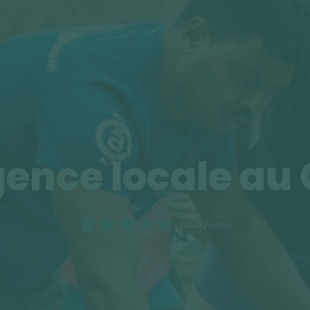
ence locale au
(1349 notes)