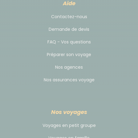
Pourboires
Aide
Pour ce voyage au Cap-Vert, nous vous conseillons
Contactez-nous
de prévoir les montants suivants : 2 à 3 €/jour pour
Demande de devis
le chauffeur.
Sachez qu'il n'y a aucune obligation : libre à vous d'y
FAQ - Vos questions
participer ou non.
Préparer son voyage
Nos agences
Nos assurances voyage
Nos voyages
Voyages en petit groupe