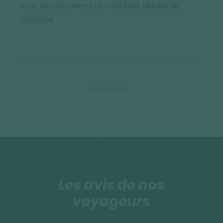
Nous vous fournirons un road book détaillé de
l'itinéraire
Depuis de nombreuses années, notre agence locale
vous garantit une expérience de voyage actif
Lire la suite
réussie, grâce à nos guides et à nos infrastructures
logistiques.
Si vous souhaitez téléphoner ou avoir accès à
internet pendant votre séjour nous vous
recommandons d'acheter une carte SIM dés votre
arrivée à Mindelo : La carte SIM coûte 200 ECV et
Les avis de nos
ensuite la recharge varie entre 500 et 1000ECv selon
voyageurs
le nombre de gigas que vous souhaitez.