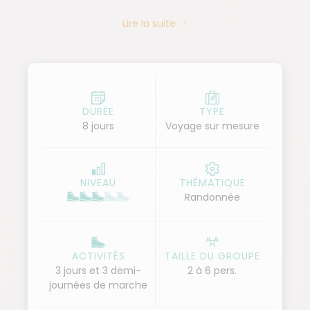
diversifiés, des villages pittoresques nichés dans des
Lire la suite
vallées spectaculaires et des sentiers isolés, où vous
rencontrez des habitants généreux, vous offrant un
aperçu authentique de la vie locale. Au fil de vos
randonnées, vous vous imprégnez de la culture
capverdienne, un mélange unique entre influences
DURÉE
TYPE
8 jours
Voyage sur mesure
africaines et brésiliennes. Ce voyage vous fait
découvrir un Cap-Vert aux multiples facettes, entre
nature sauvage, traditions vivantes et moments de
NIVEAU
THÉMATIQUE
partage inoubliables.
Randonnée
ACTIVITÉS
TAILLE DU GROUPE
3 jours et 3 demi-
2 à 6 pers.
journées de marche