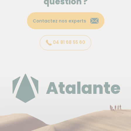
question ?
Dispersion
Contactez nos experts
J8 - à l'aéroport de Sao Vicente
04 81 68 55 60
Se loger avant ou après le circuit
Nuit supplémentaire: consulter l'onglet prix-option.
Déplacement
Atalante
Tous les transferts sont effectués en véhicules
privatifs
Budget & change
L'unité monétaire est l'Escudo Capverdien. Le