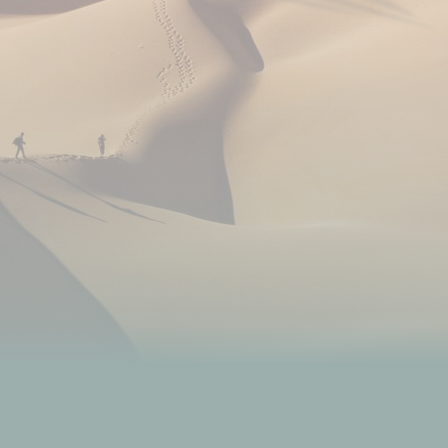
change se fait sur place à votre arrivée à l'aéroport
international ou dans les banques à Mindelo et/ou
Porto Novo si vous arrivez au Cap Vert un dimanche
(guichet automatique de change ou bureau de
change).
Les guichets de retrait d'argent ne fonctionnant pas
toujours, mieux vaut emporter avec vous des
espèces. Il est aussi possible de payer en euros en
petites coupures (exemple du repas du 1er jour à
Mindelo)
Budget à prévoir : vos dépenses personnelles, les
boissons (dont l'eau minérale) et les repas non
inclus à Mindelo.