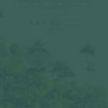
paysages variés, où chaque trek devient une
aventure singulière.
(378 notes)