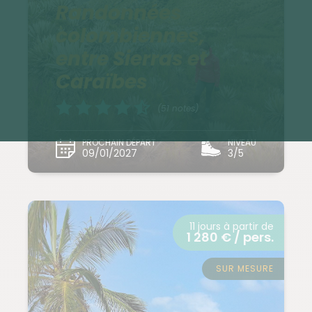
Randonnées
colombiennes,
entre Sierras et
Caraïbes
(51 notes)
PROCHAIN DÉPART
NIVEAU
09/01/2027
3/5
11 jours à partir de
1 280 € / pers.
SUR MESURE