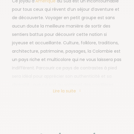
Ce joyau d’
Amérique
du Sud est un incontournable
pour tous ceux qui rêvent d’un séjour d’aventure et
de découverte. Voyager en petit groupe est sans
aucun doute la meilleure manière de sortir des
sentiers battus pour découvrir cette nation si
joyeuse et accueillante. Culture, folklore, traditions,
architecture, patrimoine, paysages, la Colombie est
un pays riche et multicolore qui ne vous laissera pas
indifférent. Parcourir ce pays de contrastes à pied
sera idéal pour apprécier son authenticité et sa
diversité : que ce soit au sommet des cordillères,
Lire la suite
dans la jungle tropicale ou même dans le désert, les
amoureux de trek et de randonnée seront comblés.
Vous reviendrez avec la musique latino en tête,
mais aussi et avant tout avec des images et des
souvenirs indélébiles de rencontres magiques avec