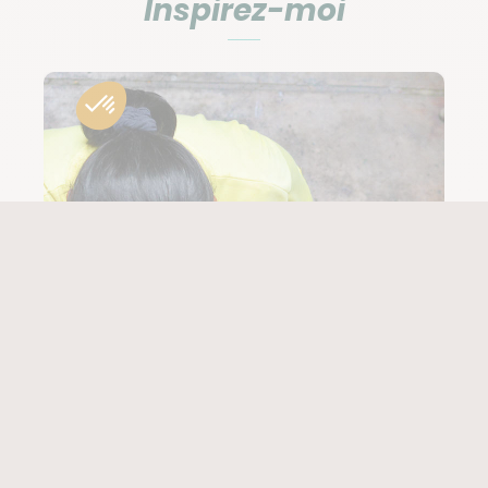
Inspirez-moi
les communautés amérindiennes, d’une nature
majestueuse et d’une culture qui a tant à offrir aux
voyageurs.
Que faire en Colombie ?
S’émerveiller face aux paysages
colombiens grandioses
Si la Colombie est une destination généreuse sur le
plan culturel, on peut en dire tout autant de ses
paysages incroyables.
En parcourant le pays des Andes aux Caraïbes, vous
aurez l’occasion de traverser :
des zones arides comme dans le désert de
Guadija ou celui de la Tatacoa,