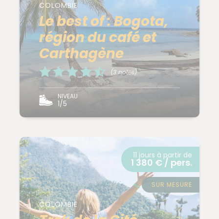
COLOMBIE
Le best of : Bogota,
région du café et
Carthagène
(3 notes)
NIVEAU
1/5
11 jours à partir de
1 380 € / pers.
SUR MESURE
COLOMBIE