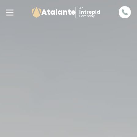
An
Atalante
Intrepid
Company