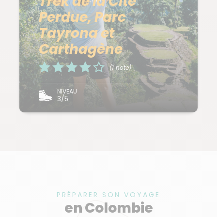
Trek de la Cité
Perdue, Parc
Tayrona et
Carthagène
(1 note)
NIVEAU
3/5
PRÉPARER SON VOYAGE
en Colombie