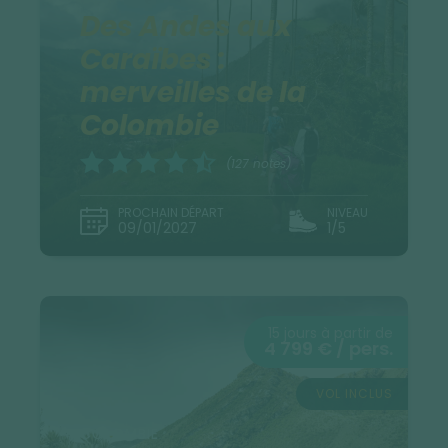
Des Andes aux
Caraïbes :
merveilles de la
Colombie
(127 notes)
PROCHAIN DÉPART
NIVEAU
09/01/2027
1/5
15 jours à partir de
4 799 € / pers.
VOL INCLUS
COLOMBIE