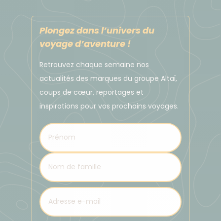
structures familiales, sont réputés pour leur accueil
chaleureux et authentique.
Plongez dans l’univers du
Les chambres peuvent accueillir de 2 à 4 personnes
voyage d’aventure !
selon les lieux, la configuration la plus courante
Retrouvez chaque semaine nos
étant la chambre double / twin. Les salles de bain
actualités des marques du groupe Altaï,
sont généralement partagées. Certains
coups de cœur, reportages et
hébergements peuvent sembler plus simples ou
inspirations pour vos prochains voyages.
rustiques, mais ils séduisent par leur authenticité,
leur ambiance conviviale et leur cadre naturel
exceptionnel.
En refuge dans les hautes terres :
Passer la nuit en refuge fait partie intégrante de
l’expérience des hautes terres d’Islande. Nichés au
cœur de paysages sauvages et grandioses, ces
refuges isolés offrent un cadre unique pour se