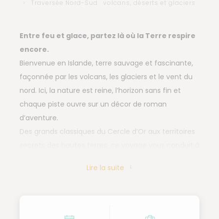
Traversée Nord-Sud : volcans, déserts et glaciers
Entre feu et glace, partez là où la Terre respire
encore.
Bienvenue en Islande, terre sauvage et fascinante,
façonnée par les volcans, les glaciers et le vent du
nord. Ici, la nature est reine, l’horizon sans fin et
chaque piste ouvre sur un décor de roman
d’aventure.
Des grands classiques du Cercle d’Or aux territoires
secrets des hautes terres, ce voyage vous conduit à
la fois dans les lieux emblématiques et au cœur
Lire la suite
d’une Islande sauvage, loin des foules. En 4x4, vous
traversez gués et pistes volcaniques, guidés par un
guide-chauffeur spécialiste et passionné, fin
connaisseur de la géologie, de la culture et des