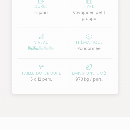
légendes islandaises.
DURÉE
TYPE
15 jours
Voyage en petit
Chaque soir, le confort vous attend : hébergements
groupe
en dur et refuges chaleureux, pour savourer la
douceur nordique après les émotions du jour.
Geysers jaillissants, montagnes multicolores,
NIVEAU
THÉMATIQUE
cascades d’or, plages de sable noir et icebergs
Randonnée
scintillants… Ce voyage est une immersion totale
dans les forces brutes de la nature, un itinéraire
unique où aventure et confort se rejoignent dans
TAILLE DU GROUPE
ÉMISSIONS CO2
une harmonie rare.
5 à 12 pers.
973 kg / pers.