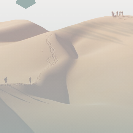
visites, dans une ambiance chaleureuse.
Déjeuner :
Les déjeuners sont généralement pris sur le terrain,
en pleine nature. Ils se présentent sous forme de
repas froids, simples et nourrissants : en-cas salés,
salades composées, charcuterie, fromage, fruits
secs, barres de céréales… Le tout accompagné
d’une boisson chaude pour se réchauffer dans
l’ambiance polaire.
Dîner :
Préparés et partagés tous ensemble, les dîners sont
des moments de convivialité où l’on prend le temps
de se retrouver autour de bons petits plats. C’est
aussi l’occasion de découvrir quelques spécialités