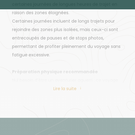
certaines journées de longues heures de trajet en
raison des zones éloignées.
Certaines journées incluent de longs trajets pour
rejoindre des zones plus isolées, mais ceux-ci sont
entrecoupés de pauses et de stops photos,
permettant de profiter pleinement du voyage sans
fatigue excessive.
Préparation physique recommandée
Nul besoin d’être un aventurier aguerri : ce voyage
est accessible à tous. Il suffit d’aimer marcher
Lire la suite
quelques heures, prendre le temps de découvrir et
s’émerveiller au fil des paysages. L’essentiel est
d’avoir l’envie de profiter de la nature, à son rythme.
Activité physique pendant le séjour