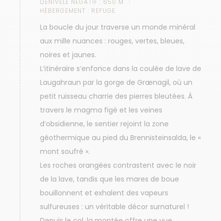
DÉNIVELÉ NÉGATIF :
650 M
HÉBERGEMENT :
REFUGE
La boucle du jour traverse un monde minéral
aux mille nuances : rouges, vertes, bleues,
noires et jaunes.
L’itinéraire s’enfonce dans la coulée de lave de
Laugahraun par la gorge de Grænagil, où un
petit ruisseau charrie des pierres bleutées. À
travers le magma figé et les veines
d’obsidienne, le sentier rejoint la zone
géothermique au pied du Brennisteinsalda, le «
mont soufré ».
Les roches orangées contrastent avec le noir
de la lave, tandis que les mares de boue
bouillonnent et exhalent des vapeurs
sulfureuses : un véritable décor surnaturel !
Depuis le col, la montée offre une vue