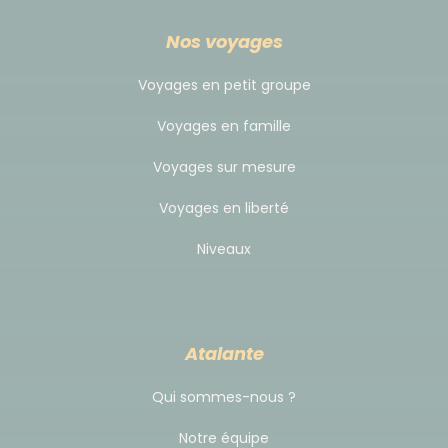
tester la gastronomie locale dans l’un des
Nos voyages
nombreux restaurants de la capitale. Comptez
environ 25 à 40 € par repas.
Voyages en petit groupe
Voyages en famille
Régimes alimentaires spécifiques :
Voyages sur mesure
Nous pouvons nous adapter à la plupart des
régimes (végétarien, sans gluten, allergies…), sous
Voyages en liberté
réserve d’en être informés à l’avance. Certaines
Niveaux
denrées pouvant être difficiles à trouver en Islande,
nous vous conseillons d’apporter quelques produits
adaptés à vos besoins si nécessaire.
Atalante
Hébergement
Qui sommes-nous ?
Au fil de ce voyage, vous serez logés dans des
Notre équipe
hébergements variés, soigneusement sélectionnés