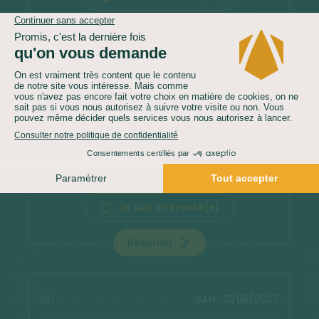
Réserver
07/08/2027
SAM.
21/08/2027
SAM.
6 299 €
Confirmé dès 5 inscrits
Je suis intéressé(e)
Réserver
21/08/2027
SAM.