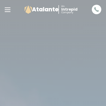
An
Atalante
Intrepid
Company