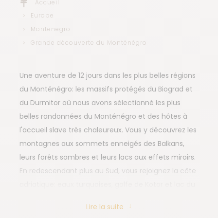
Accueil
Europe
Montenegro
Grande découverte du Monténégro
Une aventure de 12 jours dans les plus belles régions
du Monténégro: les massifs protégés du Biograd et
du Durmitor où nous avons sélectionné les plus
belles randonnées du Monténégro et des hôtes à
l'accueil slave très chaleureux. Vous y découvrez les
montagnes aux sommets enneigés des Balkans,
leurs forêts sombres et leurs lacs aux effets miroirs.
En redescendant plus au Sud, vous rejoignez la côte
adriatique: eaux turquoises, golfe de Kotor et lac du
parc national de Skadar sont les incontournables de
Lire la suite
cette région.