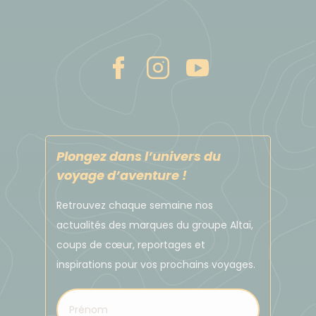
compris. Prenez de préférence des petites coupures
car vous aurez parfois du mal à faire de la monnaie.
L'usage des cartes de crédit est répandu et vous
pourrez retirer des euros au distributeur avec votre
carte bleue Visa ou Mastercard. Attention
cependant car on ne trouve des distributeurs que
dans les grandes villes.
Plongez dans l’univers du
voyage d’aventure !
Pourboires
Le pourboire n'est en rien une obligation et doit être
Retrouvez chaque semaine nos
laissé à l'appréciation de chacun. Son montant
actualités des marques du groupe Altaï,
dépend de l'appréciation du service rendu et doit
coups de cœur, reportages et
tenir compte de l'économie locale. Les pourboires
inspirations pour vos prochains voyages.
trop importants, compte tenu du niveau de vie
général du pays visité, déstabilisent les équilibres