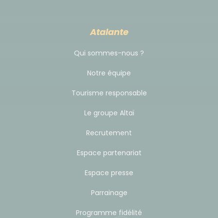
(par tranche horaire de 24h).
Vous devez également rendre le véhicule avec le
Atalante
plein de carburant.
Qui sommes-nous ?
NB: le scan/photocopie de votre passeport est
Notre équipe
nécessaire avant départ pour la location de votre
voiture. Pensez à nous le fournir.
Tourisme responsable
Aussi, votre permis valable depuis plus d'un an sera
Le groupe Altaï
demandé au moment de la récupération de votre
véhicule.
Recrutement
Espace partenariat
Budget & change
Espace presse
L'unité monétaire est l'Euro au Monténégro. Vous
Parrainage
pouvez emporter des euros en espèces pour vos
quelques dépenses personnelles et les repas non-
Programme fidélité