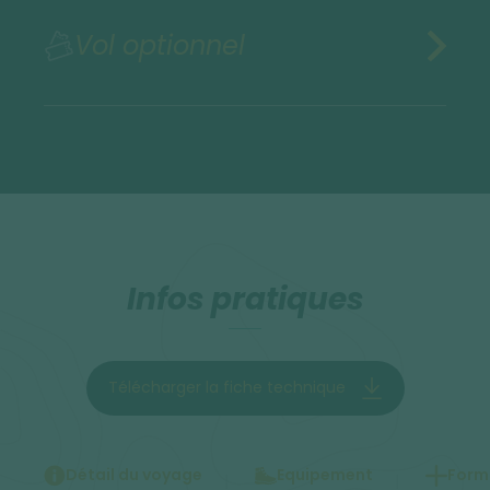
Vol optionnel
Infos pratiques
Télécharger la fiche technique
Détail du voyage
Equipement
Forma