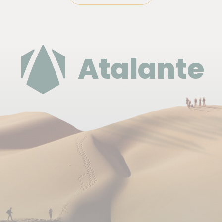
Nuit supplémentaire: nous consulter
Déplacement
Atalante
Nous amenons votre voiture au point de retour de
votre randonnée le J04 et nous vous acheminons
au point de départ de votre randonnée J09.
Vous récupérez et rendez votre voiture à l'aéroport
de Podgorica.
La voiture est proposée du J01 au J12 soit sur une
durée de 11 jours avec un kilométrage illimitée, une
assurances CDW (*) et TP (*), les taxes locales et la
TVA.
pour 2 à 3 personnes, voiture de catégorie B (Opel