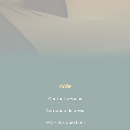
Corsa, Ford Fiesta ou équivalent)
pour 4 personnes, voiture de catégorie C (Ford
Mondeo, Opel Vectra ou équivalent)
* CDW: couvre les dommages matériels liés à un
accident fautif, les dommages sur un parking et le
délit de fuite de la partie adverse
* TP: permet de réduire la responsabilité du client à
hauteur d’une franchise (selon la catégorie de
véhicule) en cas de vol du véhicule
Aide
* PAI: couvre les frais médicaux en cas d’accident et
indemnise en cas de décès ou d’invalidité. Vous
Contactez-nous
pourrez donc partir en toute sécurité à bord de
Demande de devis
votre véhicule, tous les passagers y compris le
conducteur seront protégés
FAQ - Vos questions