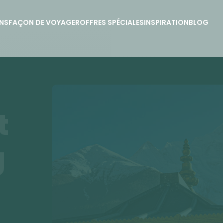
NS
FAÇON DE VOYAGER
OFFRES SPÉCIALES
INSPIRATION
BLOG
t
g