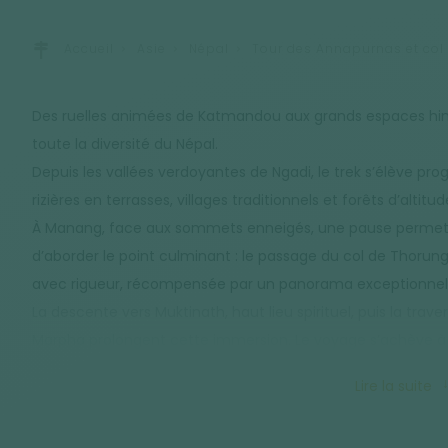
Accueil
Asie
Népal
Tour des Annapurnas et col
Des ruelles animées de Katmandou aux grands espaces him
toute la diversité du Népal.
Depuis les vallées verdoyantes de Ngadi, le trek s’élève pr
rizières en terrasses, villages traditionnels et forêts d’alti
À Manang, face aux sommets enneigés, une pause permet d
d’aborder le point culminant : le passage du col de Thorun
avec rigueur, récompensée par un panorama exceptionnel s
La descente vers Muktinath, haut lieu spirituel, puis la tra
Marpha prolongent cette immersion. Le voyage s’achève à 
de fond le Machhapuchhare.
Lire la suite