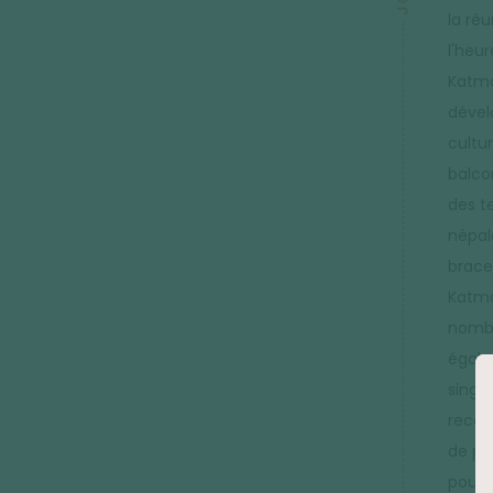
la ré
l'heur
Katma
dével
cultu
balco
des t
népal
brace
Katma
nombr
égale
singe
recon
de pè
pouvo