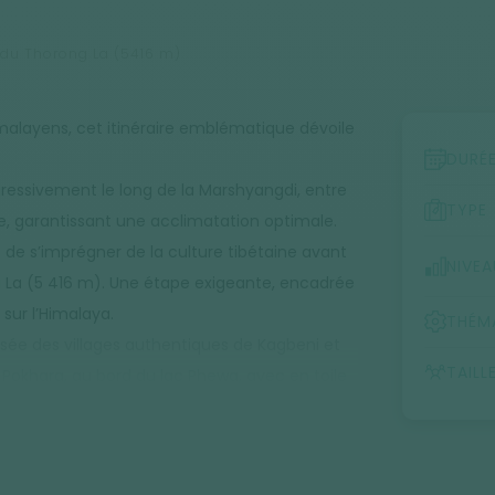
 du Thorong La (5416 m)
alayens, cet itinéraire emblématique dévoile
DURÉ
ogressivement le long de la Marshyangdi, entre
TYPE
tude, garantissant une acclimatation optimale.
e s’imprégner de la culture tibétaine avant
NIVEA
g La (5 416 m). Une étape exigeante, encadrée
ur l’Himalaya.
THÉM
versée des villages authentiques de Kagbeni et
TAILL
Pokhara, au bord du lac Phewa, avec en toile