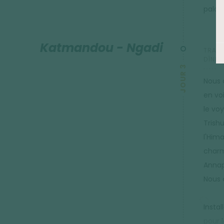
palai
Katmandou - Ngadi
TRANS
DÎNER 
JOUR 3
Nous 
en vo
le vo
Trishu
l'Him
charm
Annap
Nous 
Insta
pour l