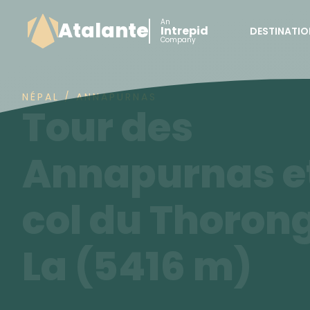
An
Atalante
Intrepid
DESTINATIO
Company
NÉPAL / ANNAPURNAS
Tour des
Annapurnas e
col du Thoron
La (5416 m)