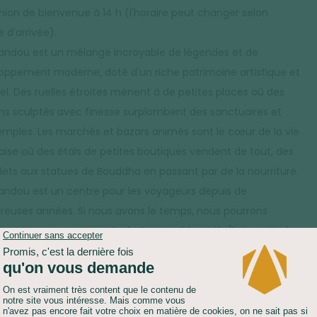
union de bienvenue à 14 h (l'horaire peut changer selon
e d'arrivée).
ndou est un mélange incroyable de légendes et de
oppement moderne, doté d'un riche patrimoine artistique et
rel. Des ruelles étroites mènent à de petites places où des
ns sculptés avec finesse surplombent des sanctuaires et
emples. Les marchés et bazars animés sont le cœur de la vie
aise où des étals de petites boutiques vendent de tout, des
lets aux statues de Bouddha en passant par de la nourriture.
ndou est un centre pour les voyageurs depuis de
euses années. Si nous avons le temps, nous pourrons
ment monter au temple de Swayambhunath (le temple des
s). Situé au sommet d'une colline, ce stupa immédiatement
naissable avec ses yeux de Bouddha attire un flux régulier
lerins avec une superbe vue sur la vallée. Sinon, nous
ns également aller découvrir la place Durbar, qui abrite le