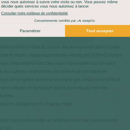
s de la Kumari Devi, considérée comme une déesse vivante.
PORT :
7H
HÉBERGEMENT :
LODGE
DÉJEUNER :
LIBRE
:
LIBRE
débutons notre trek du circuit des Annapurnas par un trajet
iture le matin, depuis Katmandou vers Ngadi (930m). Durant
yage, nous découvrons des vues imprenables sur la rivière
li, les collines verdoyantes, les rizières en terrasses et
alaya. En longeant la rivière Marshyangdi, nous traversons de
ants villages et Besisahar, porte d'entrée du trek des
urnas.
arrivons à Ngadi en fin d'après-midi.
llation dans notre lodge et détente avant de nous préparer
e trek.