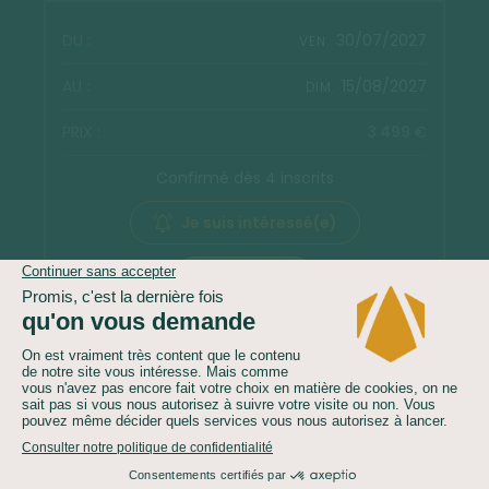
30/07/2027
VEN.
15/08/2027
DIM.
3 499 €
Confirmé dès 4 inscrits
Je suis intéressé(e)
Réserver
Voir les autres dates
Le nombre de participants peut être inférieur au nombre
minimum indiqué ci-dessus.