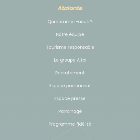
pièces par groupe. Matelas et couvertures sont
Atalante
installés pour vous. Toilettes et douche
"artisanale".
Qui sommes-nous ?
2. Ouzbékistan :
Notre équipe
Tourisme responsable
Dans les villes ouzbèkes : en hôtel 3 ou 4 * (normes
Le groupe Altaï
locales) base chambre double (individuelle sur
demande) avec literie confortable. Salle de bain
Recrutement
privative.
Espace partenariat
Khiva : Muso Tura ou similaire
Espace presse
Boukhara : Imperial Palace ou similaire
Parrainage
Samarcande : Bibikhanim ou similaire
Programme fidélité
Tachkent : DSFGArden ou similaire