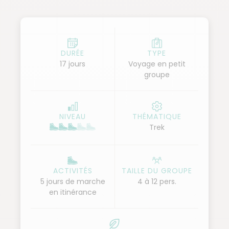
aventure qui nous attend dans les monts Fan, à la
rencontre des bergers nomades, connus pour leur
hospitalité chaleureuse. L'Ouzbékistan nous plonge
ensuite dans les légendes et les mystères de l'Asie
DURÉE
TYPE
17 jours
Voyage en petit
Centrale ! Nous visitons les plus belles villes de
groupe
l'ancienne route de la Soie : la ville forteresse de
Khiva, l'ancienne cité perse de Boukhara, et enfin
l’incontournable place de Registan de Samarcande.
NIVEAU
THÉMATIQUE
Un voyage haut en couleur pour découvrir une
Trek
région qui n'a pas fini de nous fasciner !
ACTIVITÉS
TAILLE DU GROUPE
5 jours de marche
4 à 12 pers.
en itinérance