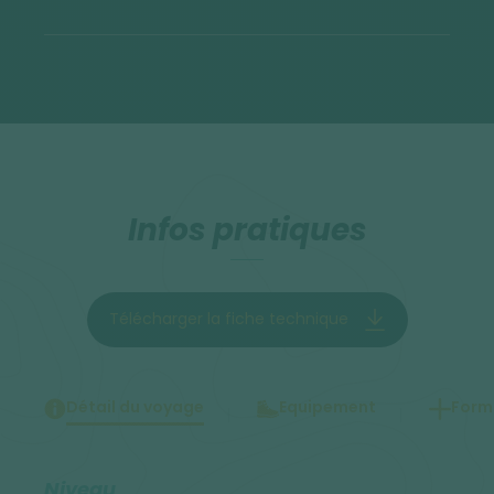
Infos pratiques
Télécharger la fiche technique
Détail du voyage
Equipement
Forma
Niveau