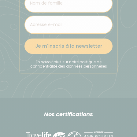
DÉPLACEMENTS SUR PLACE :
Transferts en bus ou minibus privatifs dans les 2
pays et en véhicule tout-terrain de Tachkent à
Penjikent au Tadjikistan.
Pendant le trekking au Tadjikistan, le transport
Je m'inscris à la newsletter
des bagages est effectué par des mules
conduites par leurs muletiers (env 1 mule par
personne)
En savoir plus sur notre politique de
confidentialité des données personnelles
Attention sur ce séjour, il faut bien garder en
tête que les routes, pistes ne sont pas en très
bon état. La patience parfois est de mise,
lorsqu'une route est coupée ou en cas de
Nos certifications
contrôles de police
Budget & change