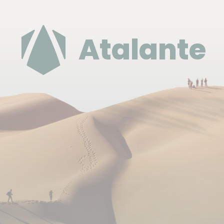
Au Tadjikistan et en Ouzbékistan, vous êtes guidés
par un accompagnateur ouzbek francophone tout
au long du parcours. Lors du trek dans les monts
Atalante
Fanskye, il est secondé par un guide de montagne
tadjik et une équipe locale chargée de la logistique.
Alimentation
Les repas sont pris dans les hôtels et les restaurants
locaux lors des étapes en ville.
Au Tadjikistan, une équipe de cuisine nous
accompagne tout au long du voyage. Un repas
chaud est toujours prévu le soir, et pendant les
journées de randonnée, nous préparons des pique-
niques pour le déjeuner.
De l’eau bouillie et filtrée est mise à disposition