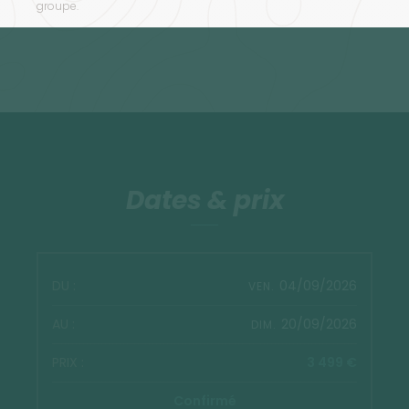
groupe.
Dates & prix
04/09/2026
VEN.
20/09/2026
DIM.
3 499 €
Confirmé