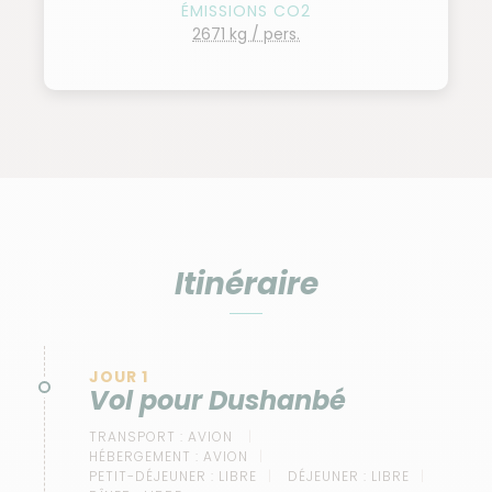
ÉMISSIONS CO2
2671 kg / pers.
Itinéraire
JOUR 1
Vol pour Dushanbé
TRANSPORT :
AVION
HÉBERGEMENT :
AVION
PETIT-DÉJEUNER :
LIBRE
DÉJEUNER :
LIBRE