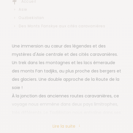
Accueil
Asie
Ouzbekistan
Des Monts Fanskye aux cités caravanières
Une immersion au cœur des légendes et des
mystères d'Asie centrale et des cités caravanières.
Un trek dans les montagnes et les lacs émeraude
des monts Fan tadjiks, au plus proche des bergers et
des glaciers. Une double approche de la Route de la
soie !
À la jonction des anciennes routes caravanières, ce
voyage nous emmène dans deux pays limitrophes,
très différents. Le Tadjikistan nous entraîne dans ses
prairies alpines, ses lacs bleu turquoise et ses
Lire la suite
sommets enneigés. Plus qu'un trek, c'est une