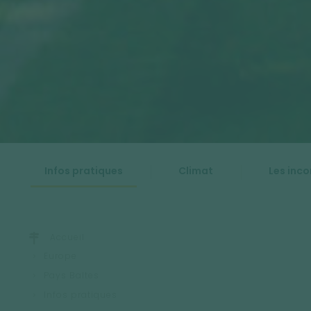
Infos pratiques
Climat
Les inc
Accueil
Europe
Pays Baltes
Infos pratiques