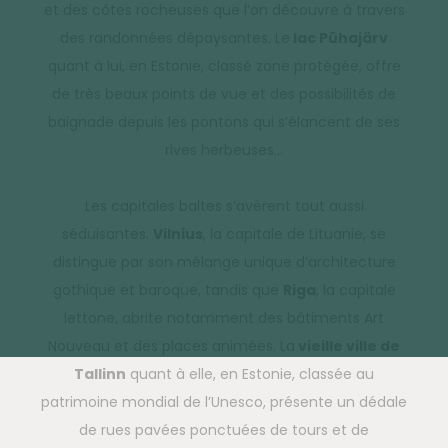
et des côtes rocheuses que l’on découvre à travers
des randonnées dépaysantes. Le
lac Pühajärv
quant à lui, en Estonie, classé zone protégée, offre
de très beaux points de vue et des possibilités de
baignade depuis les pontons qui s’élancent de ses
rives herbeuses…
Les capitales baltes s’avèrent tout aussi
séduisantes.
Vilnius
, la capitale de Lituanie, se
distingue par son mélange unique d’architecture
gothique et baroque, tandis que
Riga
, la capitale
lettone, abrite notamment des bâtiments Art
Nouveau et des places animées. La
vieille ville de
Tallinn
quant à elle, en Estonie, classée au
patrimoine mondial de l’Unesco, présente un dédale
de rues pavées ponctuées de tours et de