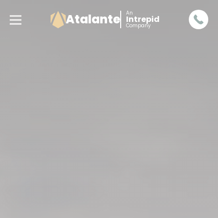
An
Atalante
Intrepid
Company