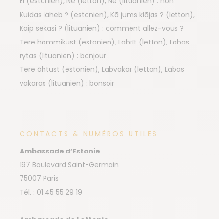
Ei (estonien), Nē (letton), Ne (lituanien) : non
Kuidas läheb ? (estonien), Kā jums klājas ? (letton),
Kaip sekasi ? (lituanien) : comment allez-vous ?
Tere hommikust (estonien), Labrīt (letton), Labas
rytas (lituanien) : bonjour
Tere õhtust (estonien), Labvakar (letton), Labas
vakaras (lituanien) : bonsoir
CONTACTS & NUMÉROS UTILES
Ambassade d’Estonie
197 Boulevard Saint-Germain
75007 Paris
Tél. : 01 45 55 29 19